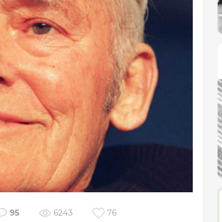
95
6243
76