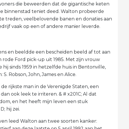
woners die beweerden dat de gigantische keten
de binnenstad teniet deed. Walton probeerde
te treden, veelbelovende banen en donaties aan
bedrijf vaak op een of andere manier leverde.
ns en beeldde een bescheiden beeld af tot aan
n rode Ford pick-up uit 1985. Met zijn vrouw
hij sinds 1959 in hetzelfde huis in Bentonville,
: S. Robson, John, James en Alice.
 rijkste man in de Verenigde Staten, een
n ook leek te irriteren. & # x201C; Al dat
om, en het heeft mijn leven een stuk
 hij zei.
leven leed Walton aan twee soorten kanker:
erf aan deze laatste op 5 april 1992 aan het