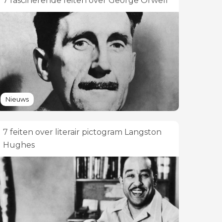
7 fascinerende feiten over George Orwell
Nieuws
7 feiten over literair pictogram Langston
Hughes