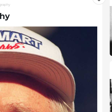
graphy
phy