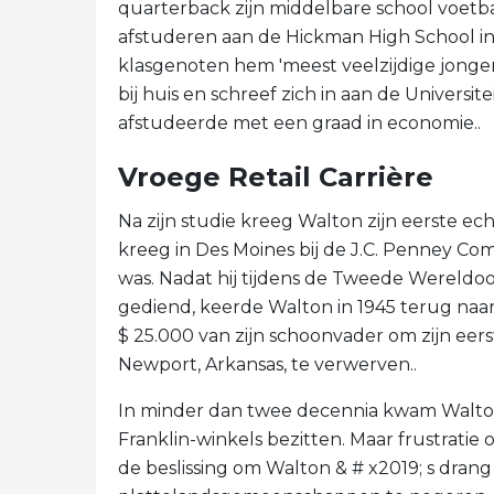
quarterback zijn middelbare school voetb
afstuderen aan de Hickman High School in 
klasgenoten hem 'meest veelzijdige jongen
bij huis en schreef zich in aan de Universite
afstudeerde met een graad in economie..
Vroege Retail Carrière
Na zijn studie kreeg Walton zijn eerste ec
kreeg in Des Moines bij de J.C. Penney Comp
was. Nadat hij tijdens de Tweede Wereldoor
gediend, keerde Walton in 1945 terug naar
$ 25.000 van zijn schoonvader om zijn eers
Newport, Arkansas, te verwerven..
In minder dan twee decennia kwam Walton
Franklin-winkels bezitten. Maar frustratie
de beslissing om Walton & # x2019; s drang