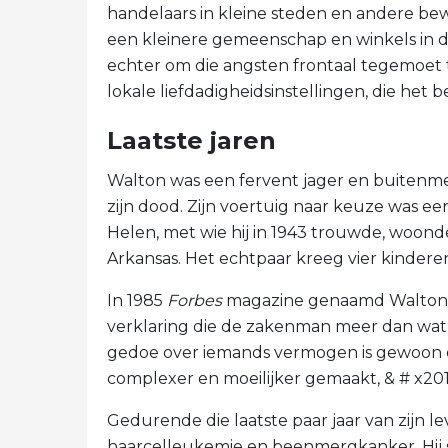
handelaars in kleine steden en andere be
een kleinere gemeenschap en winkels in 
echter om die angsten frontaal tegemoet 
lokale liefdadigheidsinstellingen, die het 
Laatste jaren
Walton was een fervent jager en buitenme
zijn dood. Zijn voertuig naar keuze was ee
Helen, met wie hij in 1943 trouwde, woonde 
Arkansas. Het echtpaar kreeg vier kinderen
In 1985
Forbes
magazine genaamd Walton de
verklaring die de zakenman meer dan wat da
gedoe over iemands vermogen is gewoon d
complexer en moeilijker gemaakt, & # x201D;
Gedurende die laatste paar jaar van zijn 
haarcelleukemie en beenmergkanker. Hij sti