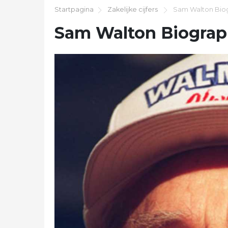
Startpagina
Zakelijke cijfers
Sam Walton Bio
Sam Walton Biogra