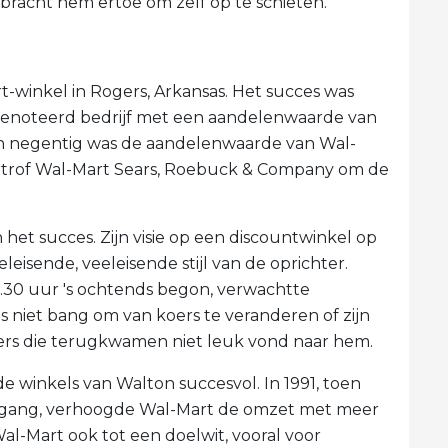
racht hem ertoe om zelf op te schieten.
t-winkel in Rogers, Arkansas. Het succes was
genoteerd bedrijf met een aandelenwaarde van
ren negentig was de aandelenwaarde van Wal-
vertrof Wal-Mart Sears, Roebuck & Company om de
het succes. Zijn visie op een discountwinkel op
eisende, veeleisende stijl van de oprichter.
6.30 uur 's ochtends begon, verwachtte
niet bang om van koers te veranderen of zijn
ers die terugkwamen niet leuk vond naar hem.
de winkels van Walton succesvol. In 1991, toen
ergang, verhoogde Wal-Mart de omzet met meer
l-Mart ook tot een doelwit, vooral voor