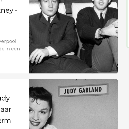
ney -
verpool,
de in een
udy
naar
herm