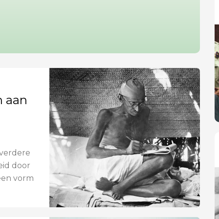
n aan
 verdere
eid door
een vorm