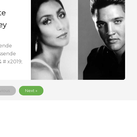
te
ey
kende
ssende
 # x2019;
vious
Next »