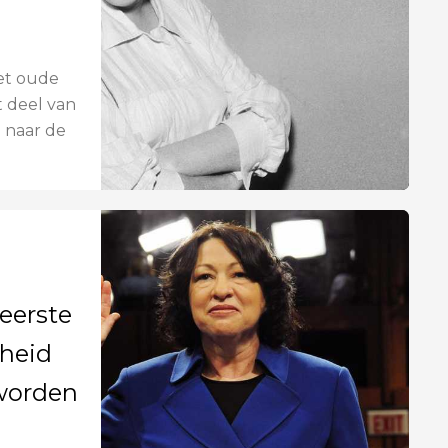
het oude
 deel van
 naar de
eerste
gheid
 worden