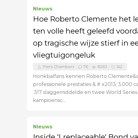
Nieuws
Hoe Roberto Clemente het l
ten volle heeft geleefd voord
op tragische wijze stierf in e
vliegtuigongeluk
Piers Chambers
76
8263
142
Honkbalfans kennen Roberto Clemente&a
professionele prestaties & # x2013; 3.000 ca
.317 slaggemiddelde en twee World Series
kampioensc...
Nieuws
Inside 'Lreplaceable' Bond v