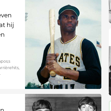
even
at hij
en
pos;s
rrièrehits,
-
an