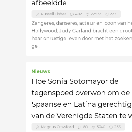
afbeeldde
Russell Fisher
4112
22572
223
Zangeres, danseres, acteur en icoon van 
Hollywood, Judy Garland bracht een groot
haar onrustige leven door met het zoeken
ge...
Nieuws
Hoe Sonia Sotomayor de
tegenspoed overwon om de 
Spaanse en Latina gerechti
van de Verenigde Staten te
Magnus Crawford
68
5740
253