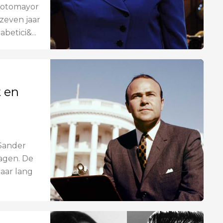
 Sotomayor
zeven jaar
etici&...
t en
Sander
agen. De
aar lang