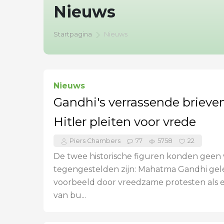
Nieuws
Startpagina
Nieuws
Nieuws
Gandhi's verrassende brieve
Hitler pleiten voor vrede
Piers Chambers
77
5758
22
De twee historische figuren konden geen
tegengestelden zijn: Mahatma Gandhi gel
voorbeeld door vreedzame protesten als 
van bu...