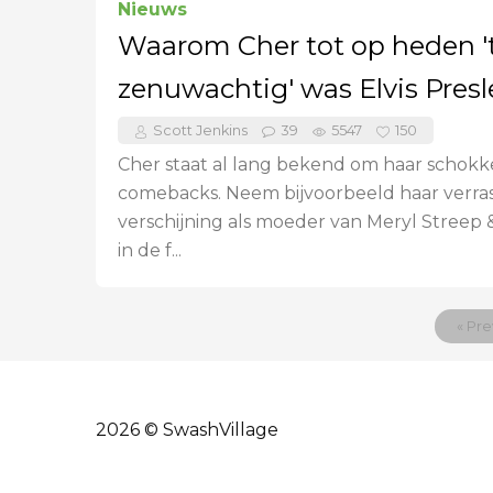
Nieuws
Waarom Cher tot op heden '
zenuwachtig' was Elvis Presl
Scott Jenkins
39
5547
150
Cher staat al lang bekend om haar schok
comebacks. Neem bijvoorbeeld haar verra
verschijning als moeder van Meryl Streep &
in de f...
« Pre
2026 © SwashVillage