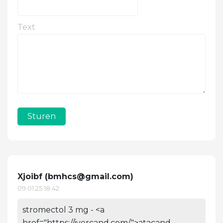
Text
Sturen
Xjoibf (
bmhcs@gmail.com
)
09.01.25 18:42
stromectol 3 mg - <a
href="https://ivercand.com/">atacand