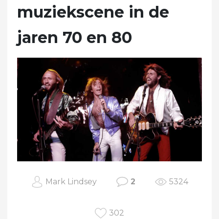
muziekscene in de
jaren 70 en 80
Mark Lindsey
2
5324
302