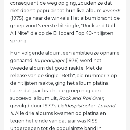
consequent de weg op ging, zouden ze dat
niet doen't populair tot hun live-album
levend!
(1975), ga naar de winkels. Het album bracht de
groep voort's eerste hit single, "Rock and Roll
All Nite", die op de Billboard Top 40-hitlijsten
sprong.
Hun volgende album, een ambitieuze opname
genaamd
Torpedojager
(1976) werd het
tweede album dat goud raakte. Met de
release van de single "Beth", die nummer 7 op
de hitlijsten raakte, ging het album platina.
Later dat jaar bracht de groep nog een
succesvol album uit,
Rock and Roll Over
,
gevolgd door 1977's
Liefdespistool
en
Levend
II
. Alle drie albums kwamen op platina en
tegen het einde van dat jaar was KISS
uitgeroepen tot de populairste band in