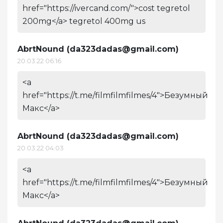
href="https://ivercand.com/">cost tegretol
200mg</a> tegretol 400mg us
AbrtNound (
da323dadas@gmail.com
)
20.03.22 06:16
<a
href="https://t.me/filmfilmfilmes/4">Безумный
Макс</a>
AbrtNound (
da323dadas@gmail.com
)
20.03.22 04:03
<a
href="https://t.me/filmfilmfilmes/4">Безумный
Макс</a>