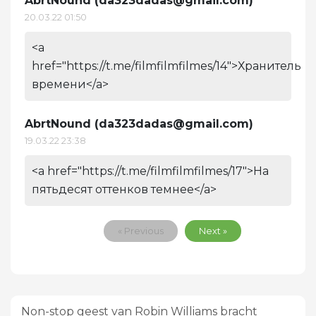
AbrtNound (
da323dadas@gmail.com
)
20.03.22 01:50
<a
href="https://t.me/filmfilmfilmes/14">Хранитель
времени</a>
AbrtNound (
da323dadas@gmail.com
)
19.03.22 23:38
<a href="https://t.me/filmfilmfilmes/17">На
пятьдесят оттенков темнее</a>
« Previous
Next »
Non-stop geest van Robin Williams bracht