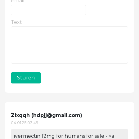
Email
Text
Sturen
Zixqqh (
hdpjj@gmail.com
)
04.01.25 03:49
ivermectin 12mg for humans for sale - <a