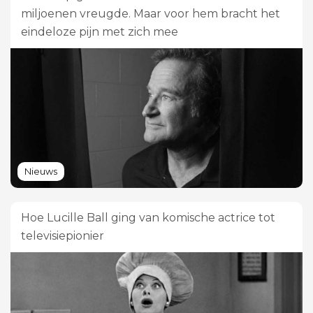
miljoenen vreugde. Maar voor hem bracht het
eindeloze pijn met zich mee
Nieuws
Hoe Lucille Ball ging van komische actrice tot
televisiepionier