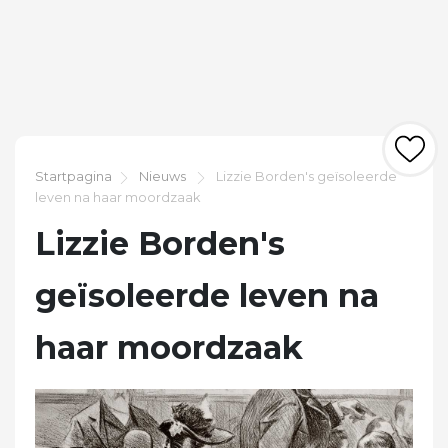
Startpagina
Nieuws
Lizzie Borden's geïsoleerde
leven na haar moordzaak
Lizzie Borden's
geïsoleerde leven na
haar moordzaak