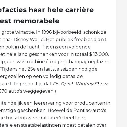
acties haar hele carrière
meest memorabele
e grote winactie. In 1996 bijvoorbeeld, schonk ze
s naar Disney World. Het publiek freebies didn't
en ook in de lucht. Tijdens een volgende
et hele land geschenken voor in totaal $ 13.000.
ptop, een wasmachine / droger, champagneglazen
Tijdens het 25e en laatste seizoen nodigde
vergezellen op een volledig betaalde
k feit: tegen de tijd dat
De Oprah Winfrey Show
l 570 auto's weggegeven.)
teindelijk een leerervaring voor producenten in
mstige geschenken. Hoewel de Pontiac-auto's
e toeschouwers dat later'd heeft een
derale en staatsbelastingen moest betalen over