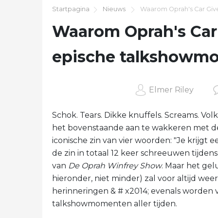
Startpagina
Nieuws
Waarom Oprah's Car Giv
Waarom Oprah's Car
epische talkshowmo
Elmer Riley
Schok. Tears. Dikke knuffels. Screams. Vo
het bovenstaande aan te wakkeren met d
iconische zin van vier woorden: "Je krijg
de zin in totaal 12 keer schreeuwen tijde
van
De Oprah Winfrey Show
. Maar het gel
hieronder, niet minder) zal voor altijd we
herinneringen & # x2014; evenals worden 
talkshowmomenten aller tijden.