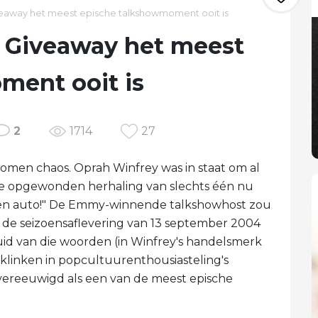
eaway het meest epische talkshowmoment ooit is
 Giveaway het meest
ment ooit is
2
1714
27
lkomen chaos. Oprah Winfrey was in staat om al
e opgewonden herhaling van slechts één nu
t een auto!" De Emmy-winnende talkshowhost zou
ns de seizoensaflevering van 13 september 2004
uid van die woorden (in Winfrey's handelsmerk
erklinken in popcultuurenthousiasteling's
vereeuwigd als een van de meest epische