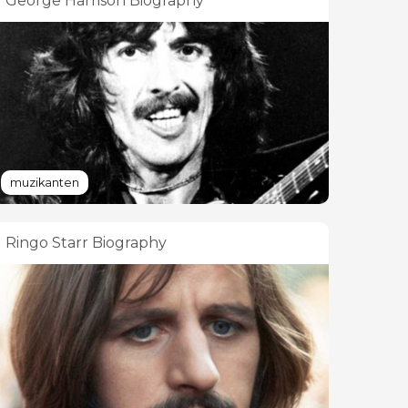
George Harrison Biography
muzikanten
Ringo Starr Biography