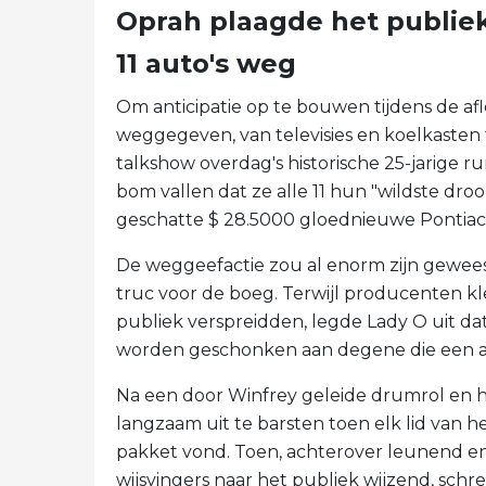
Oprah plaagde het publiek
11 auto's weg
Om anticipatie op te bouwen tijdens de afle
weggegeven, van televisies en koelkasten t
talkshow overdag's historische 25-jarige ru
bom vallen dat ze alle 11 hun "wildste dr
geschatte $ 28.5000 gloednieuwe Pontiac
De weggeefactie zou al enorm zijn gewe
truc voor de boeg. Terwijl producenten kle
publiek verspreidden, legde Lady O uit dat
worden geschonken aan degene die een au
Na een door Winfrey geleide drumrol en 
langzaam uit te barsten toen elk lid van he
pakket vond. Toen, achterover leunend 
wijsvingers naar het publiek wijzend, schr