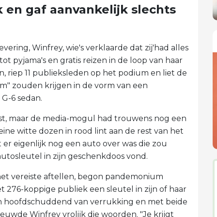
 en gaf aanvankelijk slechts
vering, Winfrey, wie's verklaarde dat zij'had alles
ot pyjama's en gratis reizen in de loop van haar
n, riep 11 publieksleden op het podium en liet de
oom" zouden krijgen in de vorm van een
 G-6 sedan.
est, maar de media-mogul had trouwens nog een
ine witte dozen in rood lint aan de rest van het
 er eigenlijk nog een auto over was die zou
tosleutel in zijn geschenkdoos vond.
het vereiste aftellen, begon pandemonium
t 276-koppige publiek een sleutel in zijn of haar
en hoofdschuddend van verrukking en met beide
eeuwde Winfrey vrolijk die woorden. "Je krijgt