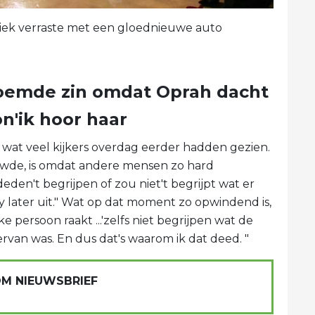
iek verraste met een gloednieuwe auto
oemde zin omdat Oprah dacht
on'ik hoor haar
wat veel kijkers overdag eerder hadden gezien.
wde, is omdat andere mensen zo hard
eden't begrijpen of zou niet't begrijpt wat er
ey later uit." Wat op dat moment zo opwindend is,
ke persoon raakt ...'zelfs niet begrijpen wat de
 ervan was. En dus dat's waarom ik dat deed. "
OM NIEUWSBRIEF