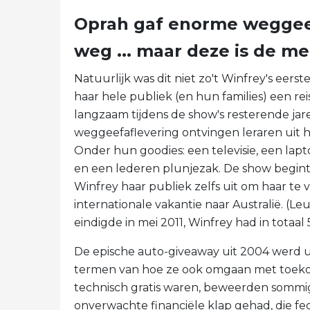
Oprah gaf enorme weggeef
weg ... maar deze is de 
Natuurlijk was dit niet zo't Winfrey's eerst
haar hele publiek (en hun families) een rei
langzaam tijdens de show's resterende jar
weggeefaflevering ontvingen leraren uit h
Onder hun goodies: een televisie, een la
en een lederen plunjezak. De show begint'
Winfrey haar publiek zelfs uit om haar te 
internationale vakantie naar Australië. (Leu
eindigde in mei 2011, Winfrey had in totaa
De epische auto-giveaway uit 2004 werd ui
termen van hoe ze ook omgaan met toeko
technisch gratis waren, beweerden sommig
onverwachte financiële klap gehad, die fe