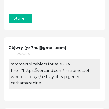
Sturen
Gkjwry (
yz7nu@gmail.com
)
09.01.25 23:36
stromectol tablets for sale - <a
href="https://ivercand.com/">stromectol
where to buy</a> buy cheap generic
carbamazepine