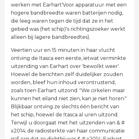
werken met Earhart'Voor apparatuur met een
hogere bandbreedte waren batterijen nodig,
die leeg waren tegen de tijd dat ze in het
gebied was (het schip)'s richtingszoeker werkt
alleen bij lagere bandbreedtes).
Veertien uur en 15 minuten in haar vlucht
ontving de Itasca een eerste, ietwat verminkte
uitzending van Earhart over 'bewolkt weer'.
Hoewel de berichten zelf duidelijker zouden
worden, bleef hun inhoud verontrustend,
zoals toen Earhart uitzond: "We cirkelen maar
kunnen het eiland niet zien, kan je niet horen."
Blijkbaar ontving ze slechts één bericht van
het schip, hoewel de Itasca al uren uitzond.
Terwijl u doorgaat met het uitzenden van & #
x2014; de radiosterkte van haar communicatie
gaf aan dat ze dichtbij was & # x2014; Earhart