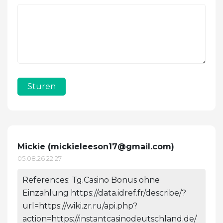
Sturen
Mickie (
mickieleeson17@gmail.com
)
05.08.26 22:27
References: Tg.Casino Bonus ohne
Einzahlung https://data.idref.fr/describe/?
url=https://wiki.zr.ru/api.php?
action=https://instantcasinodeutschland.de/