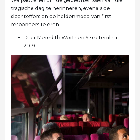
We pauzeren om de gebeurtenissen van die
tragische dag te herinneren, evenals de
slachtoffers en de heldenmoed van first
responders te eren.
Door Meredith Worthen 9 september
2019