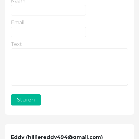
Naam
Email
Text
Sturen
Eddy (
hilliereddy494@gmail.com
)