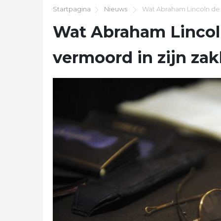
Startpagina
Nieuws
Wat Abraham Lincoln de n
Wat Abraham Lincoln
vermoord in zijn za