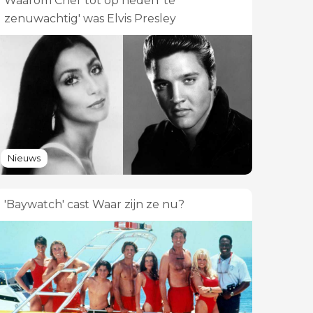
Waarom Cher tot op heden 'te
zenuwachtig' was Elvis Presley
Nieuws
'Baywatch' cast Waar zijn ze nu?