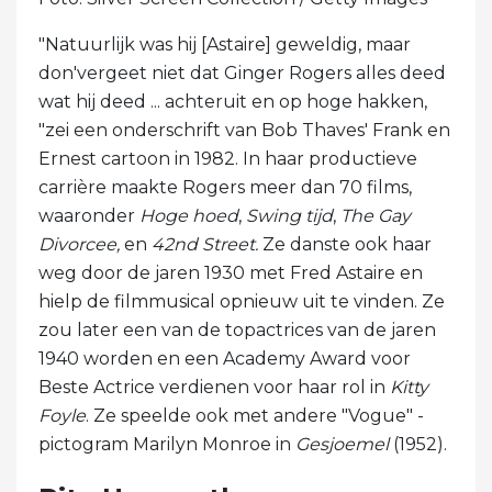
"Natuurlijk was hij [Astaire] geweldig, maar
don'vergeet niet dat Ginger Rogers alles deed
wat hij deed ... achteruit en op hoge hakken,
"zei een onderschrift van Bob Thaves' Frank en
Ernest cartoon in 1982. In haar productieve
carrière maakte Rogers meer dan 70 films,
waaronder
Hoge hoed
,
Swing tijd
,
The Gay
Divorcee,
en
42nd Street
.
Ze danste ook haar
weg door de jaren 1930 met Fred Astaire en
hielp de filmmusical opnieuw uit te vinden. Ze
zou later een van de topactrices van de jaren
1940 worden en een Academy Award voor
Beste Actrice verdienen voor haar rol in
Kitty
Foyle
. Ze speelde ook met andere "Vogue" -
pictogram Marilyn Monroe in
Gesjoemel
(1952).