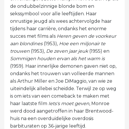
de ondubbelzinnige blonde bom en
sekssymbool voor alle leeftijden. Haar
onrustige jeugd als wees achtervolgde haar
tijdens haar carrière, ondanks het enorme
succes met films als
Heren geven de voorkeur
aan blondines
(1953),
Hoe een miljonair te
trouwen
(1953),
De zeven jaar jeuk
(1955) en
Sommigen houden ervan als het warm is
(1959). Haar innerlijke demonen gaven niet op,
ondanks het trouwen van volleerde mannen
als Arthur Miller en Joe DiMaggio, van wie ze
uiteindelijk allebei scheidde. Terwijl ze op weg
is om iets van een comeback te maken met
haar laatste film
Iets's moet geven
, Monroe
werd dood aangetroffen in haar Brentwood-
huis na een overduidelijke overdosis
barbituraten op 36-jarige leeftijd.