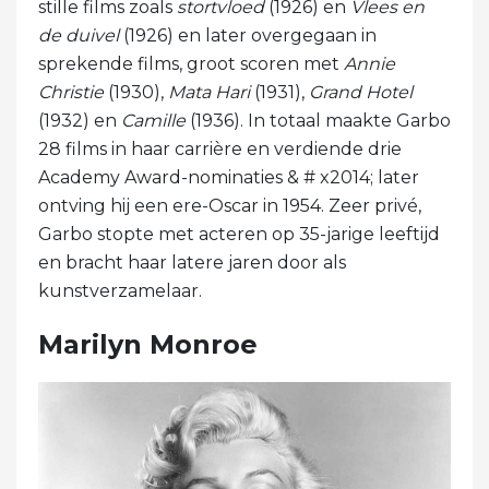
stille films zoals
stortvloed
(1926) en
Vlees en
de duivel
(1926) en later overgegaan in
sprekende films, groot scoren met
Annie
Christie
(1930),
Mata Hari
(1931),
Grand Hotel
(1932) en
Camille
(1936). In totaal maakte Garbo
28 films in haar carrière en verdiende drie
Academy Award-nominaties & # x2014; later
ontving hij een ere-Oscar in 1954. Zeer privé,
Garbo stopte met acteren op 35-jarige leeftijd
en bracht haar latere jaren door als
kunstverzamelaar.
Marilyn Monroe