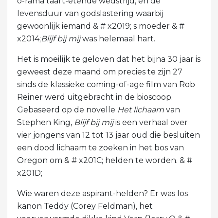
o-rama taart-etende wedstrijd, en de
levensduur van godslastering waarbij
gewoonlijk iemand & # x2019; s moeder & #
x2014;
Blijf bij mij
was helemaal hart.
Het is moeilijk te geloven dat het bijna 30 jaar is
geweest deze maand om precies te zijn 27
sinds de klassieke coming-of-age film van Rob
Reiner werd uitgebracht in de bioscoop.
Gebaseerd op de novelle
Het lichaam
van
Stephen King,
Blijf bij mij
is een verhaal over
vier jongens van 12 tot 13 jaar oud die besluiten
een dood lichaam te zoeken in het bos van
Oregon om & # x201C; helden te worden. & #
x201D;
Wie waren deze aspirant-helden? Er was los
kanon Teddy (Corey Feldman), het