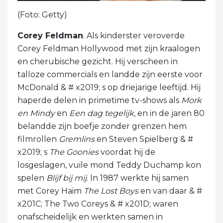
(Foto: Getty)
Corey Feldman
. Als kinderster veroverde
Corey Feldman Hollywood met zijn kraalogen
en cherubische gezicht. Hij verscheen in
talloze commercials en landde zijn eerste voor
McDonald & # x2019; s op driejarige leeftijd. Hij
haperde delen in primetime tv-shows als
Mork
en Mindy
en
Een dag tegelijk
, en in de jaren 80
belandde zijn boefje zonder grenzen hem
filmrollen
Gremlins
en Steven Spielberg & #
x2019; s
The Goonies
voordat hij de
losgeslagen, vuile mond Teddy Duchamp kon
spelen
Blijf bij mij
. In 1987 werkte hij samen
met Corey Haim
The Lost Boys
en van daar & #
x201C; The Two Coreys & # x201D; waren
onafscheidelijk en werkten samen in