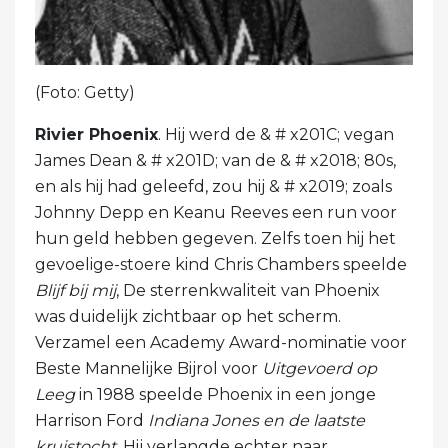
(Foto: Getty)
Rivier Phoenix
. Hij werd de & # x201C; vegan
James Dean & # x201D; van de & # x2018; 80s,
en als hij had geleefd, zou hij & # x2019; zoals
Johnny Depp en Keanu Reeves een run voor
hun geld hebben gegeven. Zelfs toen hij het
gevoelige-stoere kind Chris Chambers speelde
Blijf bij mij
, De sterrenkwaliteit van Phoenix
was duidelijk zichtbaar op het scherm.
Verzamel een Academy Award-nominatie voor
Beste Mannelijke Bijrol voor
Uitgevoerd op
Leeg
in 1988 speelde Phoenix in een jonge
Harrison Ford
Indiana Jones en de laatste
kruistocht
. Hij verlangde echter naar