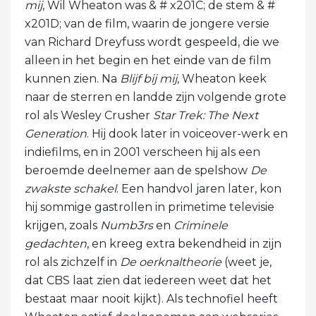
mij
, Wil Wheaton was & # x201C; de stem & #
x201D; van de film, waarin de jongere versie
van Richard Dreyfuss wordt gespeeld, die we
alleen in het begin en het einde van de film
kunnen zien. Na
Blijf bij mij
, Wheaton keek
naar de sterren en landde zijn volgende grote
rol als Wesley Crusher
Star Trek: The Next
Generation
. Hij dook later in voiceover-werk en
indiefilms, en in 2001 verscheen hij als een
beroemde deelnemer aan de spelshow
De
zwakste schakel
. Een handvol jaren later, kon
hij sommige gastrollen in primetime televisie
krijgen, zoals
Numb3rs
en
Criminele
gedachten
, en kreeg extra bekendheid in zijn
rol als zichzelf in
De oerknaltheorie
(weet je,
dat CBS laat zien dat iedereen weet dat het
bestaat maar nooit kijkt). Als technofiel heeft