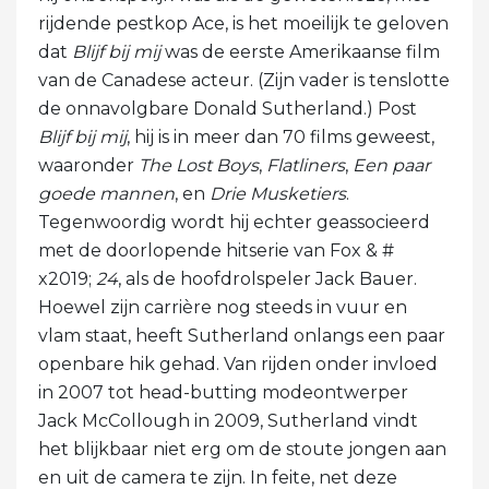
rijdende pestkop Ace, is het moeilijk te geloven
dat
Blijf bij mij
was de eerste Amerikaanse film
van de Canadese acteur. (Zijn vader is tenslotte
de onnavolgbare Donald Sutherland.) Post
Blijf bij mij
, hij is in meer dan 70 films geweest,
waaronder
The Lost Boys
,
Flatliners
,
Een paar
goede mannen
, en
Drie Musketiers
.
Tegenwoordig wordt hij echter geassocieerd
met de doorlopende hitserie van Fox & #
x2019;
24
, als de hoofdrolspeler Jack Bauer.
Hoewel zijn carrière nog steeds in vuur en
vlam staat, heeft Sutherland onlangs een paar
openbare hik gehad. Van rijden onder invloed
in 2007 tot head-butting modeontwerper
Jack McCollough in 2009, Sutherland vindt
het blijkbaar niet erg om de stoute jongen aan
en uit de camera te zijn. In feite, net deze