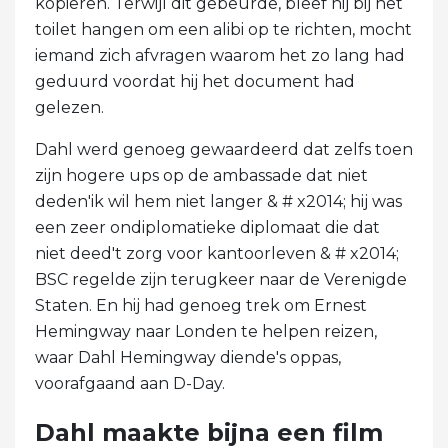
kopiëren. Terwijl dit gebeurde, bleef hij bij het
toilet hangen om een ​​alibi op te richten, mocht
iemand zich afvragen waarom het zo lang had
geduurd voordat hij het document had
gelezen.
Dahl werd genoeg gewaardeerd dat zelfs toen
zijn hogere ups op de ambassade dat niet
deden'ik wil hem niet langer & # x2014; hij was
een zeer ondiplomatieke diplomaat die dat
niet deed't zorg voor kantoorleven & # x2014;
BSC regelde zijn terugkeer naar de Verenigde
Staten. En hij had genoeg trek om Ernest
Hemingway naar Londen te helpen reizen,
waar Dahl Hemingway diende's oppas,
voorafgaand aan D-Day.
Dahl maakte bijna een film