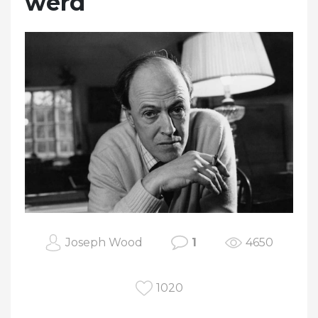
werd
Joseph Wood
1
4650
1020