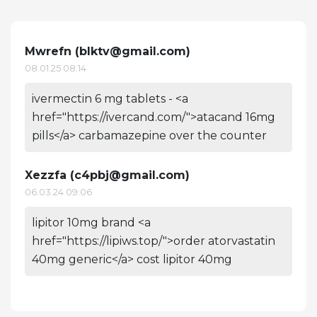
Mwrefn (
blktv@gmail.com
)
08.01.25 08:14
ivermectin 6 mg tablets - <a
href="https://ivercand.com/">atacand 16mg
pills</a> carbamazepine over the counter
Xezzfa (
c4pbj@gmail.com
)
06.03.24 09:06
lipitor 10mg brand <a
href="https://lipiws.top/">order atorvastatin
40mg generic</a> cost lipitor 40mg