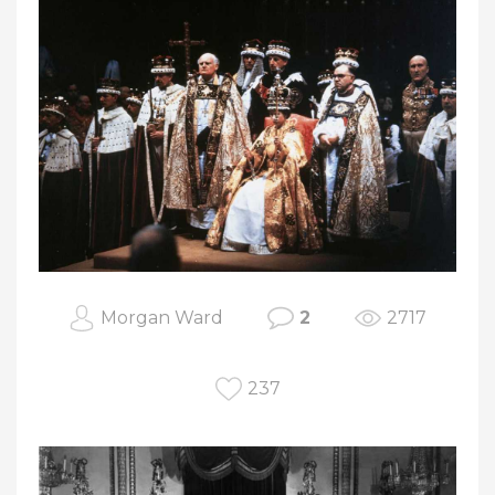
Morgan Ward
2
2717
237