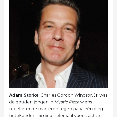
Adam Storke
: Charles Gordon Windsor, Jr. was
de gouden jongen in
Mystic Pizza
wiens
rebellerende manieren tegen papa één ding
betekenden: hij ging helemaal voor slechte