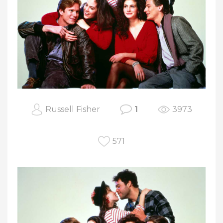
Russell Fisher
1
3973
571