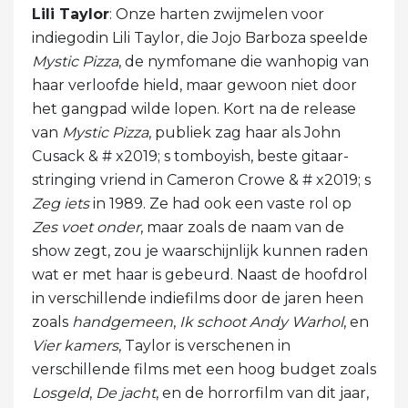
Lili Taylor
: Onze harten zwijmelen voor
indiegodin Lili Taylor, die Jojo Barboza speelde
Mystic Pizza
, de nymfomane die wanhopig van
haar verloofde hield, maar gewoon niet door
het gangpad wilde lopen. Kort na de release
van
Mystic Pizza
, publiek zag haar als John
Cusack & # x2019; s tomboyish, beste gitaar-
stringing vriend in Cameron Crowe & # x2019; s
Zeg iets
in 1989. Ze had ook een vaste rol op
Zes voet onder
, maar zoals de naam van de
show zegt, zou je waarschijnlijk kunnen raden
wat er met haar is gebeurd. Naast de hoofdrol
in verschillende indiefilms door de jaren heen
zoals
handgemeen
,
Ik schoot Andy Warhol
, en
Vier kamers
, Taylor is verschenen in
verschillende films met een hoog budget zoals
Losgeld
,
De jacht
, en de horrorfilm van dit jaar,