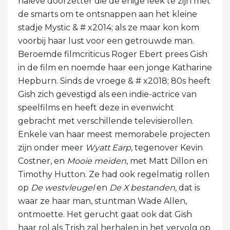
naïeve doorzetter die de enige leek te zijn met
de smarts om te ontsnappen aan het kleine
stadje Mystic & # x2014; als ze maar kon kom
voorbij haar lust voor een getrouwde man.
Beroemde filmcriticus Roger Ebert prees Gish
in de film en noemde haar een jonge Katharine
Hepburn. Sinds de vroege & # x2018; 80s heeft
Gish zich gevestigd als een indie-actrice van
speelfilms en heeft deze in evenwicht
gebracht met verschillende televisierollen.
Enkele van haar meest memorabele projecten
zijn onder meer
Wyatt Earp
, tegenover Kevin
Costner, en
Mooie meiden
, met Matt Dillon en
Timothy Hutton. Ze had ook regelmatig rollen
op
De westvleugel
en
De X bestanden
, dat is
waar ze haar man, stuntman Wade Allen,
ontmoette. Het gerucht gaat ook dat Gish
haar rol als Trish zal herhalen in het vervolg op