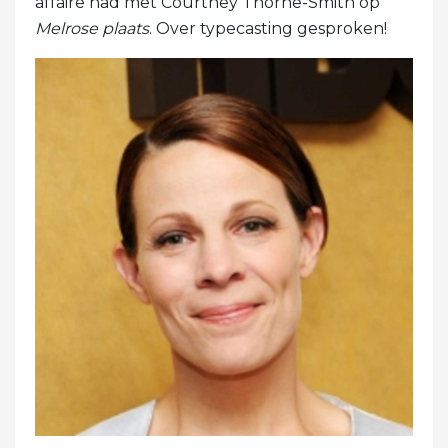
affaire had met Courtney Thorne-Smith op
Melrose plaats
. Over typecasting gesproken!