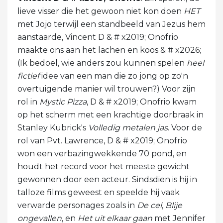
lieve visser die het gewoon niet kon doen
HET
met Jojo terwijl een standbeeld van Jezus hem
aanstaarde, Vincent D & # x2019; Onofrio
maakte ons aan het lachen en koos & # x2026;
(Ik bedoel, wie anders zou kunnen spelen
heel
fictief
idee van een man die zo jong op zo'n
overtuigende manier wil trouwen?) Voor zijn
rol in
Mystic Pizza
, D & # x2019; Onofrio kwam
op het scherm met een krachtige doorbraak in
Stanley Kubrick's
Volledig metalen jas
. Voor de
rol van Pvt. Lawrence, D & # x2019; Onofrio
won een verbazingwekkende 70 pond, en
houdt het record voor het meeste gewicht
gewonnen door een acteur. Sindsdien is hij in
talloze films geweest en speelde hij vaak
verwarde personages zoals in
De cel
,
Blije
ongevallen
, en
Het uit elkaar gaan
met Jennifer