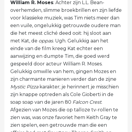
William R. Moses
: Achter zijn L.L. Bean-
overhemden, slimme broekbrillen en zijn liefde
voor klassieke muziek, was Tim niets meer dan
een vuile, ongelukkig getrouwde oudere man
die het meest cliché deed ooit: hij sloot aan
met Kat, de
oppas
. Ugh. Gelukkig aan het
einde van de film kreeg Kat echter een
aanwijzing en dumpte Tim, die goed werd
gespeeld door acteur William R. Moses.
Gelukkig omwille van hem, gingen Mozes en
zijn charmante manieren verder dan de zijne
Mystic Pizza
karakter; je herinnert je misschien
zijn knappe optreden als Cole Gioberti in de
soap soap van de jaren 80
Falcon Crest
.
Afgezien van Mozes die op talloze tv-rollen te
zien was, was onze favoriet hem Keith Gray te
zien spelen, een getrouwde man die een