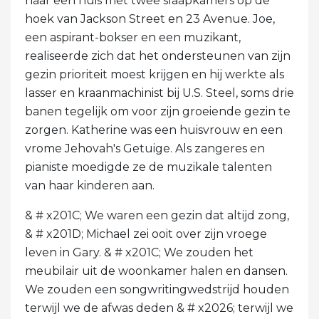
naar een huis met twee slaapkamers op de
hoek van Jackson Street en 23 Avenue. Joe,
een aspirant-bokser en een muzikant,
realiseerde zich dat het ondersteunen van zijn
gezin prioriteit moest krijgen en hij werkte als
lasser en kraanmachinist bij U.S. Steel, soms drie
banen tegelijk om voor zijn groeiende gezin te
zorgen. Katherine was een huisvrouw en een
vrome Jehovah's Getuige. Als zangeres en
pianiste moedigde ze de muzikale talenten
van haar kinderen aan.
& # x201C; We waren een gezin dat altijd zong,
& # x201D; Michael zei ooit over zijn vroege
leven in Gary. & # x201C; We zouden het
meubilair uit de woonkamer halen en dansen.
We zouden een songwritingwedstrijd houden
terwijl we de afwas deden & # x2026; terwijl we