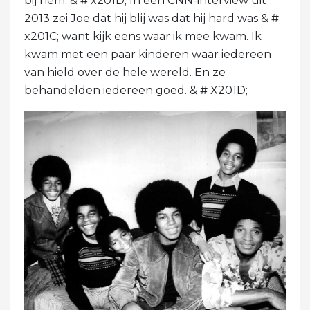
bij hem. & # x201D; In een CNN-interview uit
2013 zei Joe dat hij blij was dat hij hard was & #
x201C; want kijk eens waar ik mee kwam. Ik
kwam met een paar kinderen waar iedereen
van hield over de hele wereld. En ze
behandelden iedereen goed. & # X201D;