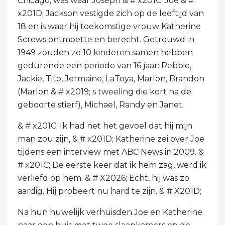
Chicago, was waar Joseph & # x201C; Joe & #
x201D; Jackson vestigde zich op de leeftijd van
18 en is waar hij toekomstige vrouw Katherine
Screws ontmoette en berecht. Getrouwd in
1949 zouden ze 10 kinderen samen hebben
gedurende een periode van 16 jaar: Rebbie,
Jackie, Tito, Jermaine, LaToya, Marlon, Brandon
(Marlon & # x2019; s tweeling die kort na de
geboorte stierf), Michael, Randy en Janet.
& # x201C; Ik had net het gevoel dat hij mijn
man zou zijn, & # x201D; Katherine zei over Joe
tijdens een interview met ABC News in 2009. &
# x201C; De eerste keer dat ik hem zag, werd ik
verliefd op hem. & # X2026; Echt, hij was zo
aardig. Hij probeert nu hard te zijn. & # X201D;
Na hun huwelijk verhuisden Joe en Katherine