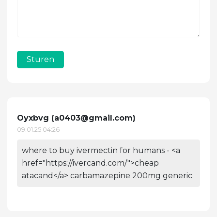
Sturen
Oyxbvg (
a0403@gmail.com
)
09.01.25 04:26
where to buy ivermectin for humans - <a
href="https://ivercand.com/">cheap
atacand</a> carbamazepine 200mg generic