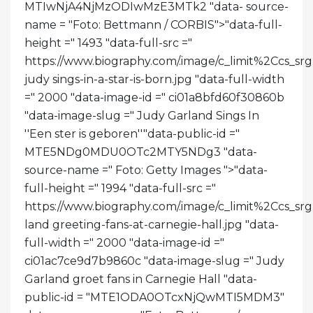
MTIwNjA4NjMzODIwMzE3MTk2 "data- source-
name = "Foto: Bettmann / CORBIS">
"data-full-
height =" 1493 "data-full-src ="
https://www.biography.com/.image/c_limit%2C
judy sings-in-a-star-is-born.jpg "data-full-width
=" 2000 "data-image-id =" ci01a8bfd60f30860b
"data-image-slug =" Judy Garland Sings In
''Een ster is geboren''"data-public-id ="
MTE5NDg0MDU0OTc2MTY5NDg3 "data-
source-name =" Foto: Getty Images ">
"data-
full-height =" 1994 "data-full-src ="
https://www.biography.com/.image/c_limit%2C
land greeting-fans-at-carnegie-hall.jpg "data-
full-width =" 2000 "data-image-id ="
ci01ac7ce9d7b9860c "data-image-slug =" Judy
Garland groet fans in Carnegie Hall "data-
public-id = "MTE1ODA0OTcxNjQwMTI5MDM3"