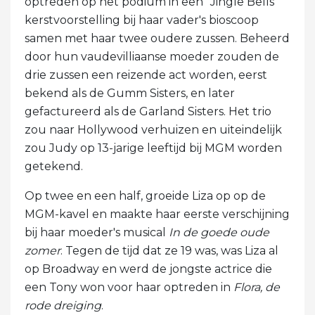
optreden op het podium in een "Jingle Bells"
kerstvoorstelling bij haar vader's bioscoop
samen met haar twee oudere zussen. Beheerd
door hun vaudevilliaanse moeder zouden de
drie zussen een reizende act worden, eerst
bekend als de Gumm Sisters, en later
gefactureerd als de Garland Sisters. Het trio
zou naar Hollywood verhuizen en uiteindelijk
zou Judy op 13-jarige leeftijd bij MGM worden
getekend.
Op twee en een half, groeide Liza op op de
MGM-kavel en maakte haar eerste verschijning
bij haar moeder's musical
In de goede oude
zomer
. Tegen de tijd dat ze 19 was, was Liza al
op Broadway en werd de jongste actrice die
een Tony won voor haar optreden in
Flora, de
rode dreiging
.