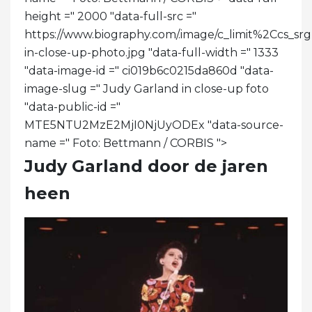
height =" 2000 "data-full-src ="
https://www.biography.com/.image/c_limit%2Cc
in-close-up-photo.jpg "data-full-width =" 1333
"data-image-id =" ci019b6c0215da860d "data-
image-slug =" Judy Garland in close-up foto
"data-public-id ="
MTE5NTU2MzE2MjI0NjUyODEx "data-source-
name =" Foto: Bettmann / CORBIS ">
Judy Garland door de jaren
heen