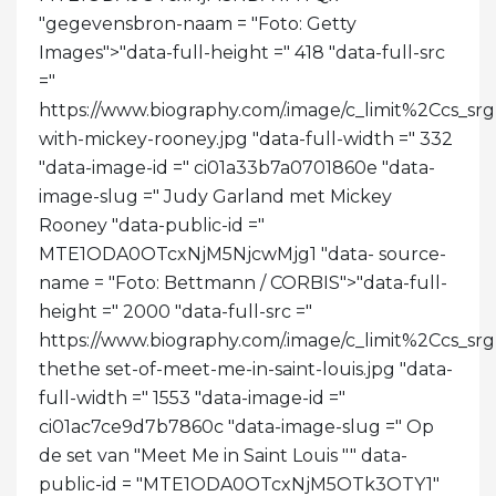
"gegevensbron-naam = "Foto: Getty
Images">
"data-full-height =" 418 "data-full-src
="
https://www.biography.com/.image/c_limit%2Cc
with-mickey-rooney.jpg "data-full-width =" 332
"data-image-id =" ci01a33b7a0701860e "data-
image-slug =" Judy Garland met Mickey
Rooney "data-public-id ="
MTE1ODA0OTcxNjM5NjcwMjg1 "data- source-
name = "Foto: Bettmann / CORBIS">
"data-full-
height =" 2000 "data-full-src ="
https://www.biography.com/.image/c_limit%2C
thethe set-of-meet-me-in-saint-louis.jpg "data-
full-width =" 1553 "data-image-id ="
ci01ac7ce9d7b7860c "data-image-slug =" Op
de set van "Meet Me in Saint Louis "" data-
public-id = "MTE1ODA0OTcxNjM5OTk3OTY1"