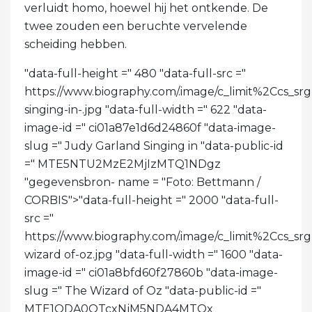
verluidt homo, hoewel hij het ontkende. De
twee zouden een beruchte vervelende
scheiding hebben.
"data-full-height =" 480 "data-full-src ="
https://www.biography.com/.image/c_limit%2Cc
singing-in-.jpg "data-full-width =" 622 "data-
image-id =" ci01a87e1d6d24860f "data-image-
slug =" Judy Garland Singing in "data-public-id
=" MTE5NTU2MzE2MjIzMTQ1NDgz
"gegevensbron- name = "Foto: Bettmann /
CORBIS">
"data-full-height =" 2000 "data-full-
src ="
https://www.biography.com/.image/c_limit%2C
wizard of-oz.jpg "data-full-width =" 1600 "data-
image-id =" ci01a8bfd60f27860b "data-image-
slug =" The Wizard of Oz "data-public-id ="
MTE1ODA0OTcxNjM5NDA4MTQx