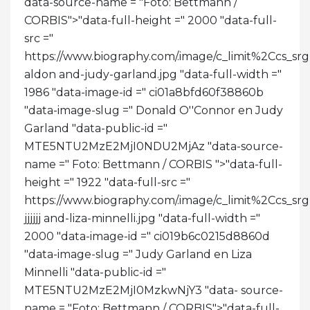
data-source-name = "Foto: Bettmann /
CORBIS">
"data-full-height =" 2000 "data-full-
src ="
https://www.biography.com/.image/c_limit%2C
aldon and-judy-garland.jpg "data-full-width ="
1986 "data-image-id =" ci01a8bfd60f38860b
"data-image-slug =" Donald O''Connor en Judy
Garland "data-public-id ="
MTE5NTU2MzE2MjI0NDU2MjAz "data-source-
name =" Foto: Bettmann / CORBIS ">
"data-full-
height =" 1922 "data-full-src ="
https://www.biography.com/.image/c_limit%2Cc
jjjjjj and-liza-minnelli.jpg "data-full-width ="
2000 "data-image-id =" ci019b6c0215d8860d
"data-image-slug =" Judy Garland en Liza
Minnelli "data-public-id ="
MTE5NTU2MzE2MjI0MzkwNjY3 "data- source-
name = "Foto: Bettmann / CORBIS">
"data-full-