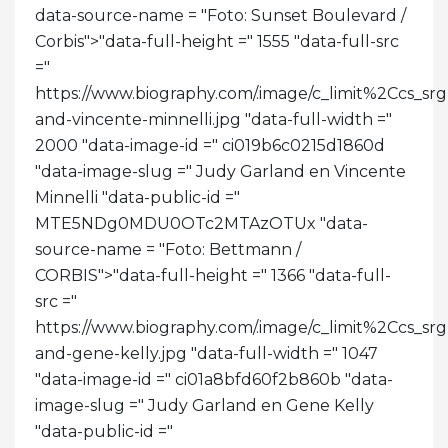
data-source-name = "Foto: Sunset Boulevard /
Corbis">
"data-full-height =" 1555 "data-full-src
="
https://www.biography.com/.image/c_limit%2C
and-vincente-minnelli.jpg "data-full-width ="
2000 "data-image-id =" ci019b6c0215d1860d
"data-image-slug =" Judy Garland en Vincente
Minnelli "data-public-id ="
MTE5NDg0MDU0OTc2MTAzOTUx "data-
source-name = "Foto: Bettmann /
CORBIS">
"data-full-height =" 1366 "data-full-
src ="
https://www.biography.com/.image/c_limit%2Cc
and-gene-kelly.jpg "data-full-width =" 1047
"data-image-id =" ci01a8bfd60f2b860b "data-
image-slug =" Judy Garland en Gene Kelly
"data-public-id ="