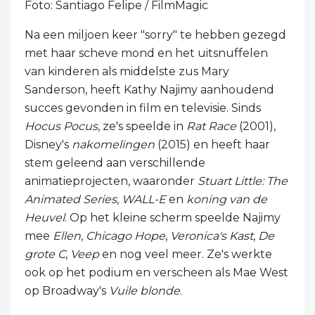
Foto: Santiago Felipe / FilmMagic
Na een miljoen keer "sorry" te hebben gezegd
met haar scheve mond en het uitsnuffelen
van kinderen als middelste zus Mary
Sanderson, heeft Kathy Najimy aanhoudend
succes gevonden in film en televisie. Sinds
Hocus Pocus
, ze's speelde in
Rat Race
(2001),
Disney's
nakomelingen
(2015) en heeft haar
stem geleend aan verschillende
animatieprojecten, waaronder
Stuart Little: The
Animated Series
,
WALL-E
en
koning van de
Heuvel
. Op het kleine scherm speelde Najimy
mee
Ellen
,
Chicago Hope
,
Veronica's Kast
,
De
grote C
,
Veep
en nog veel meer. Ze's werkte
ook op het podium en verscheen als Mae West
op Broadway's
Vuile blonde
.