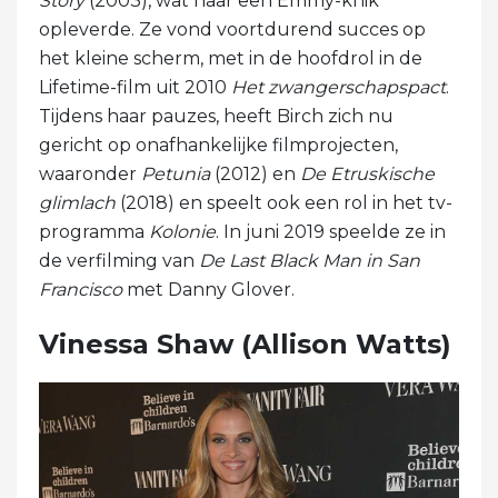
Story
(2003), wat haar een Emmy-knik
opleverde. Ze vond voortdurend succes op
het kleine scherm, met in de hoofdrol in de
Lifetime-film uit 2010
Het zwangerschapspact
.
Tijdens haar pauzes, heeft Birch zich nu
gericht op onafhankelijke filmprojecten,
waaronder
Petunia
(2012) en
De Etruskische
glimlach
(2018) en speelt ook een rol in het tv-
programma
Kolonie
. In juni 2019 speelde ze in
de verfilming van
De
Last Black Man in San
Francisco
met Danny Glover.
Vinessa Shaw (Allison Watts)