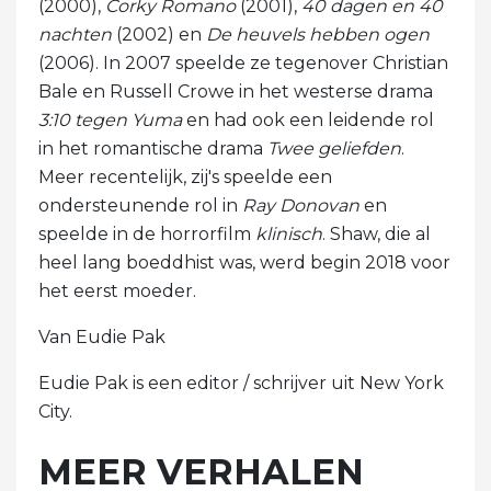
(2000),
Corky Romano
(2001),
40 dagen en 40
nachten
(2002) en
De heuvels hebben ogen
(2006). In 2007 speelde ze tegenover Christian
Bale en Russell Crowe in het westerse drama
3:10 tegen Yuma
en had ook een leidende rol
in het romantische drama
Twee geliefden
.
Meer recentelijk, zij's speelde een
ondersteunende rol in
Ray Donovan
en
speelde in de horrorfilm
klinisch
. Shaw, die al
heel lang boeddhist was, werd begin 2018 voor
het eerst moeder.
Van Eudie Pak
Eudie Pak is een editor / schrijver uit New York
City.
MEER VERHALEN