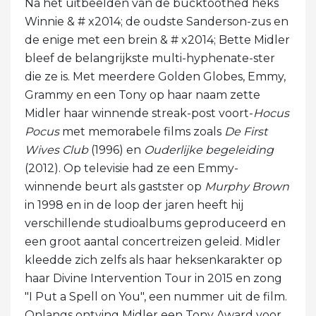
Na het uitbeelden van de bucktoothed heks
Winnie & # x2014; de oudste Sanderson-zus en
de enige met een brein & # x2014; Bette Midler
bleef de belangrijkste multi-hyphenate-ster
die ze is. Met meerdere Golden Globes, Emmy,
Grammy en een Tony op haar naam zette
Midler haar winnende streak-post voort-
Hocus
Pocus
met memorabele films zoals
De First
Wives Club
(1996) en
Ouderlijke begeleiding
(2012). Op televisie had ze een Emmy-
winnende beurt als gastster op
Murphy Brown
in 1998 en in de loop der jaren heeft hij
verschillende studioalbums geproduceerd en
een groot aantal concertreizen geleid. Midler
kleedde zich zelfs als haar heksenkarakter op
haar Divine Intervention Tour in 2015 en zong
"I Put a Spell on You", een nummer uit de film.
Onlangs ontving Midler een Tony Award voor