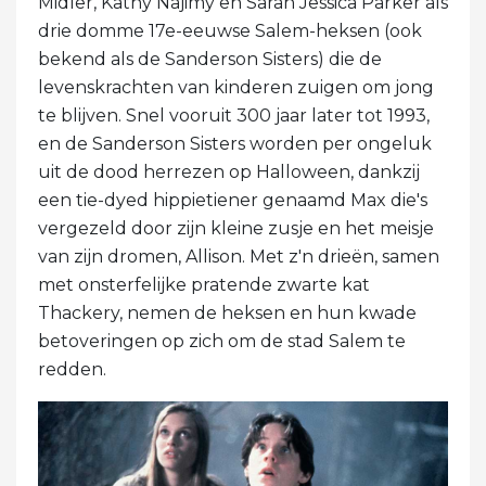
Midler, Kathy Najimy en Sarah Jessica Parker als
drie domme 17e-eeuwse Salem-heksen (ook
bekend als de Sanderson Sisters) die de
levenskrachten van kinderen zuigen om jong
te blijven. Snel vooruit 300 jaar later tot 1993,
en de Sanderson Sisters worden per ongeluk
uit de dood herrezen op Halloween, dankzij
een tie-dyed hippietiener genaamd Max die's
vergezeld door zijn kleine zusje en het meisje
van zijn dromen, Allison. Met z'n drieën, samen
met onsterfelijke pratende zwarte kat
Thackery, nemen de heksen en hun kwade
betoveringen op zich om de stad Salem te
redden.