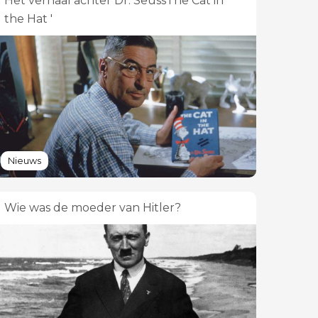
Het verhaal achter Dr. SeussThe Cat in
the Hat '
Nieuws
Wie was de moeder van Hitler?