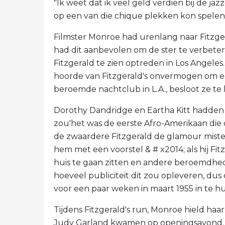
"Ik weet dat ik veel geld verdien bij de jazz
op een van die chique plekken kon spelen.
Filmster Monroe had urenlang naar Fitzge
had dit aanbevolen om de ster te verbeter
Fitzgerald te zien optreden in Los Angele
hoorde van Fitzgerald's onvermogen om ee
beroemde nachtclub in L.A., besloot ze te
Dorothy Dandridge en Eartha Kitt hadden
zou'het was de eerste Afro-Amerikaan die
de zwaardere Fitzgerald de glamour mist
hem met een voorstel & # x2014; als hij Fi
huis te gaan zitten en andere beroemdhe
hoeveel publiciteit dit zou opleveren, du
voor een paar weken in maart 1955 in te h
Tijdens Fitzgerald's run, Monroe hield haa
Judy Garland kwamen op openingsavond.