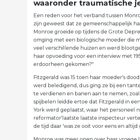
waaronder traumatische 
Een reden voor het verband tussen Monroe
zijn geweest dat ze gemeenschappelijk h
Monroe groeide op tijdens de Grote Depres
omging met een biologische moeder die me
veel verschillende huizen en werd blootg
haar opvoeding voor een interview met 19
erdoorheen gekomen?"
Fitzgerald was 15 toen haar moeder's dood
werd beledigend, dus ging ze bij een tant
te verdienen en banen aan te nemen, zoals 
spijbelen leidde ertoe dat Fitzgerald in 
York werd geplaatst, waar het personeel ni
reformator'laatste laatste inspecteur vert
de tijd daar 'was ze ooit voor eens en altij
Monroe was meer open over haar vroege lev