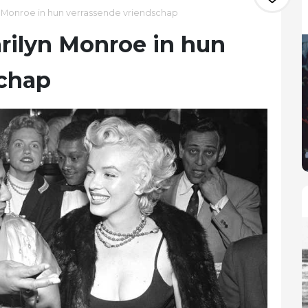
yn Monroe in hun verrassende vriendschap
arilyn Monroe in hun
schap