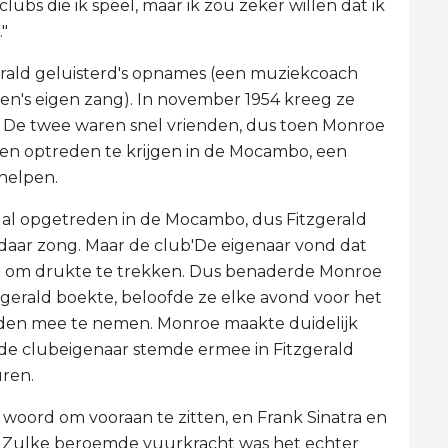
clubs die ik speel, maar ik zou zeker willen dat ik
"
rald geluisterd's opnames (een muziekcoach
en's eigen zang). In november 1954 kreeg ze
s. De twee waren snel vrienden, dus toen Monroe
n ​​optreden te krijgen in de Mocambo, een
 helpen.
 al opgetreden in de Mocambo, dus Fitzgerald
 daar zong. Maar de club'De eigenaar vond dat
e om drukte te trekken. Dus benaderde Monroe
tzgerald boekte, beloofde ze elke avond voor het
den mee te nemen. Monroe maakte duidelijk
s de clubeigenaar stemde ermee in Fitzgerald
uren.
r woord om vooraan te zitten, en Frank Sinatra en
 Zulke beroemde vuurkracht was het echter