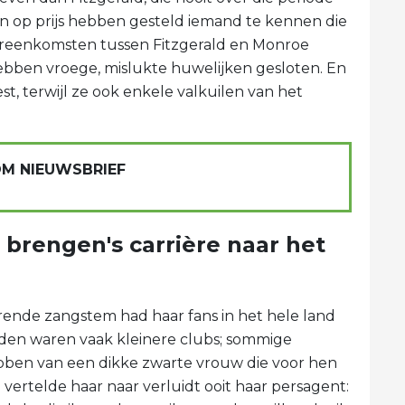
en op prijs hebben gesteld iemand te kennen die
overeenkomsten tussen Fitzgerald en Monroe
e hebben vroege, mislukte huwelijken gesloten. En
est, terwijl ze ook enkele valkuilen van het
OM NIEUWSBRIEF
 brengen's carrière naar het
rende zangstem had haar fans in het hele land
den waren vaak kleinere clubs; sommige
ebben van een dikke zwarte vrouw die voor hen
 vertelde haar naar verluidt ooit haar persagent: