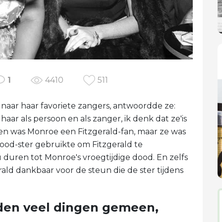
1
4410
511
aar haar favoriete zangers, antwoordde ze:
haar als persoon en als zanger, ik denk dat ze'is
lleen was Monroe een Fitzgerald-fan, maar ze was
wood-ster gebruikte om Fitzgerald te
 duren tot Monroe's vroegtijdige dood. En zelfs
ald dankbaar voor de steun die de ster tijdens
den veel dingen gemeen,