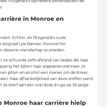
 heel Fitzgerald's optredens behandelden de
e.
arrière in Monroe en
den. Echter, als Fitzgerald's oude
biograaf Lois Banner, Monroe'Het
n diepere vriendschap te smeden.
n; ze schuwde zelfs afstand van liedjes die naar
pping het kijken naar soapseries wanneer ze
en pillen en alcohol een manier om de stress
eden. Haar afhankelijkheid van deze stoffen werd
t ze stierf aan een overdosis drugs op 36-jarige
e Monroe haar carrière hielp