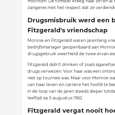
mochten. De filmster kreeg haar zin en al
zangeres met het respect dat ze verdiend
Drugsmisbruik werd een b
Fitzgerald's vriendschap
Monroe en Fitzgerald waren jarenlang vrien
bedrijfsmanager geopenbaard aan Monroe-
drugsgebruik weerhield de twee ervan ee
Fitzgerald didn't drinken of zoals sigarette
drugs verwezen. Voor haar was een ontsna
niet op tournee was. Maar voor Monroe war
van haar leven en carrière het hoofd te bi
in de loop van de jaren steeds dieper totda
leeftijd op 5 augustus 1962.
Fitzgerald vergat nooit ho