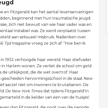
jeugd
 en Fitzgerald kan het aantal levenservaringen
adden, beginnend met hun traumatische jeugd.
sie, zich niet bewust van wie haar vader was en
ntaal instabiel was. Ze werd verplaatst tussen
esteld aan seksueel misbruik. Nadenken over
56
Tijd
magazine vroeg ze zich af: "Hoe ben ik
 in 1932 verhoogde haar wereld. Haar stiefvader
e in Harlem wonen. Ze verliet de school om geld
de uitkijkpost, die de wet overtrof. Haar
een gescheiden hervormingsschool in de staat New
et'aarzel niet om inwoners te brutaliseren. De
eld
De New York Times
dat tijdens Fitzgerald'In
d gemarteld in de kelder van een van de huisjes'.
en dan Fitzgerald, die nooit over die periode