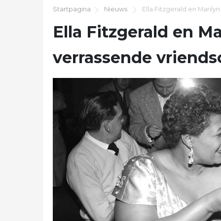
Startpagina
Nieuws
Ella Fitzgerald en Maril
Ella Fitzgerald en M
verrassende vriend