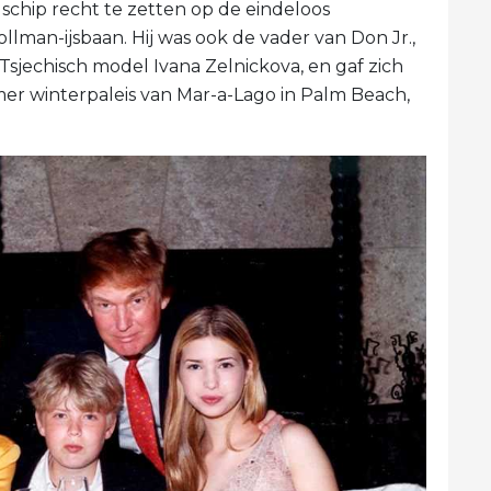
schip recht te zetten op de eindeloos
llman-ijsbaan. Hij was ook de vader van Don Jr.,
Tsjechisch model Ivana Zelnickova, en gaf zich
er winterpaleis van Mar-a-Lago in Palm Beach,