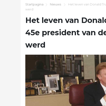
Startpagina
Nieuws
Het leven van Donald Tr
werd
Het leven van Donal
45e president van d
werd