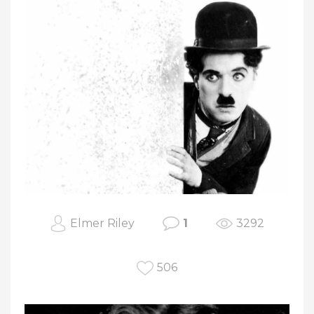
Elmer Riley
1
3292
506