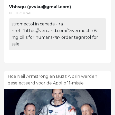
Vhhsqu (
yvvku@gmail.com
)
08.01.25 01:40
stromectol in canada - <a
href="https://ivercand.com/">ivermectin 6
mg pills for humans</a> order tegretol for
sale
Hoe Neil Armstrong en Buzz Aldrin werden
geselecteerd voor de Apollo 11-missie