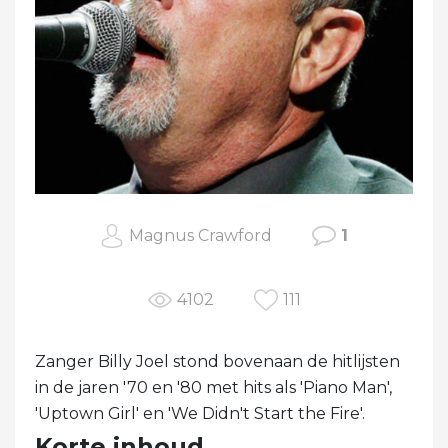
Magnus Crawford
1
4102
111
Zanger Billy Joel stond bovenaan de hitlijsten
in de jaren '70 en '80 met hits als 'Piano Man',
'Uptown Girl' en 'We Didn't Start the Fire'.
Korte inhoud