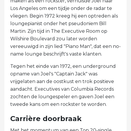
maken als een rockster, verhuisde Joel naar
Los Angeles om een ​​tijdje onder de radar te
vliegen. Begin 1972 kreeg hij een optreden als
loungepianist onder het pseudoniem Bill
Martin. Zijn tijd in The Executive Room op
Wilshire Boulevard zou later worden
vereeuwigd in zijn lied "Piano Man", dat een no-
name lounge beschrijft's vaste klanten.
Tegen het einde van 1972, een underground
opname van Joel's "Captain Jack" was
vrijgelaten aan de oostkust en trok positieve
aandacht. Executives van Columbia Records
zochten de loungespeler en gaven Joel een
tweede kans om een ​​rockster te worden.
Carrière doorbraak
Met het momentum van een Top 20-single