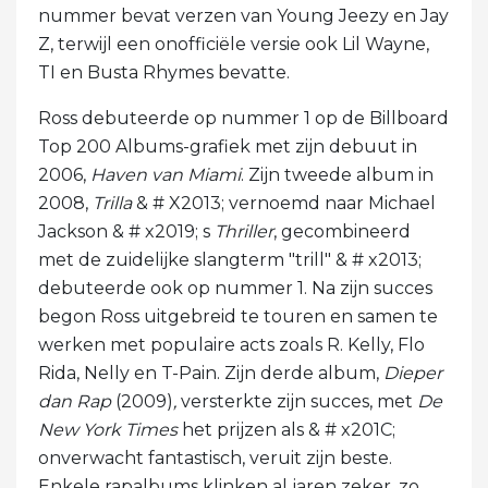
nummer bevat verzen van Young Jeezy en Jay
Z, terwijl een onofficiële versie ook Lil Wayne,
TI en Busta Rhymes bevatte.
Ross debuteerde op nummer 1 op de Billboard
Top 200 Albums-grafiek met zijn debuut in
2006,
Haven van Miami
. Zijn tweede album in
2008,
Trilla
& # X2013; vernoemd naar Michael
Jackson & # x2019; s
Thriller
, gecombineerd
met de zuidelijke slangterm "trill" & # x2013;
debuteerde ook op nummer 1. Na zijn succes
begon Ross uitgebreid te touren en samen te
werken met populaire acts zoals R. Kelly, Flo
Rida, Nelly en T-Pain. Zijn derde album,
Dieper
dan Rap
(2009)
,
versterkte zijn succes, met
De
New York Times
het prijzen als & # x201C;
onverwacht fantastisch, veruit zijn beste.
Enkele rapalbums klinken al jaren zeker, zo