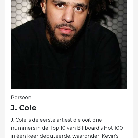
Persoon
J. Cole
J. Cole is de eerste artiest die ooit drie
nummers in de Top 10 van Billboard's Hot 100
in één keer debuteerde, waaronder 'Kevin's