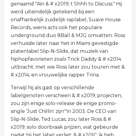
genaamd "Ain & # x2019; t Shhh to Discuss." Hij
werd uiteindelijk getekend bij een
onafhankelijk zuidelijk raplabel, Suave House
Records, wiens acts ook het populaire
underground duo 8Ball & MJG omvatten. Ross
verhuisde later naar het in Miami gevestigde
platenlabel Slip-N-Slide, dat muziek van
hiphopfavorieten zoals Trick Daddy & # x2014
uitbracht; met wie Ross later zou touren met &
# x2014; en vrouwelijke rapper Trina.
Terwijl hij als gast op verschillende
labelgenoten verscheen & # x2019; projecten,
zou zijn enige solo-release de enige promo-
single 'Just Chillin' zijn'"in 2003. De CEO van
Slip-N-Slide, Ted Lucas, zou later Ross & #
x2019; solo doorbraak prijzen, wat gebeurde
nadat hij het label verliet: & # x201C; ik heb