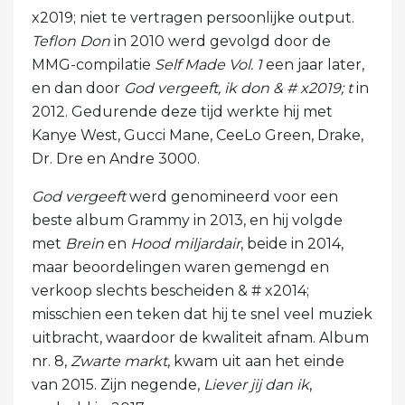
x2019; niet te vertragen persoonlijke output.
Teflon Don
in 2010 werd gevolgd door de
MMG-compilatie
Self Made Vol. 1
een jaar later,
en dan door
God vergeeft, ik don & # x2019; t
in
2012. Gedurende deze tijd werkte hij met
Kanye West, Gucci Mane, CeeLo Green, Drake,
Dr. Dre en Andre 3000.
God vergeeft
werd genomineerd voor een
beste album Grammy in 2013, en hij volgde
met
Brein
en
Hood miljardair
, beide in 2014,
maar beoordelingen waren gemengd en
verkoop slechts bescheiden & # x2014;
misschien een teken dat hij te snel veel muziek
uitbracht, waardoor de kwaliteit afnam. Album
nr. 8,
Zwarte markt
, kwam uit aan het einde
van 2015. Zijn negende,
Liever jij dan ik
,