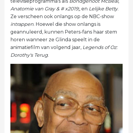
televisieprogramma's als
Bondgenoot McBeal
,
Anatomie van Gray & # x2019;
, en
Lelijke Betty
.
Ze verscheen ook onlangs op de NBC-show
intrappen
. Hoewel die show onlangs is
geannuleerd, kunnen Peters-fans haar stem
horen wanneer ze Glinda speelt in de
animatiefilm van volgend jaar,
Legends of Oz:
Dorothy's Terug
.