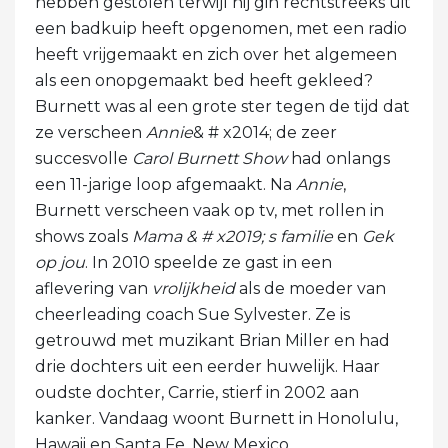
hebben gestolen terwijl hij gin rechtstreeks uit
een badkuip heeft opgenomen, met een radio
heeft vrijgemaakt en zich over het algemeen
als een onopgemaakt bed heeft gekleed?
Burnett was al een grote ster tegen de tijd dat
ze verscheen
Annie
& # x2014; de zeer
succesvolle
Carol Burnett Show
had onlangs
een 11-jarige loop afgemaakt. Na
Annie
,
Burnett verscheen vaak op tv, met rollen in
shows zoals
Mama & # x2019; s familie
en
Gek
op jou
. In 2010 speelde ze gast in een
aflevering van
vrolijkheid
als de moeder van
cheerleading coach Sue Sylvester. Ze is
getrouwd met muzikant Brian Miller en had
drie dochters uit een eerder huwelijk. Haar
oudste dochter, Carrie, stierf in 2002 aan
kanker. Vandaag woont Burnett in Honolulu,
Hawaii en Santa Fe, New Mexico.