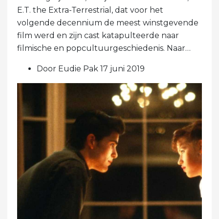
E.T. the Extra-Terrestrial, dat voor het
volgende decennium de meest winstgevende
film werd en zijn cast katapulteerde naar
filmische en popcultuurgeschiedenis. Naar…
Door Eudie Pak 17 juni 2019