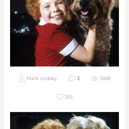
Mark Lindsey
2
3668
263