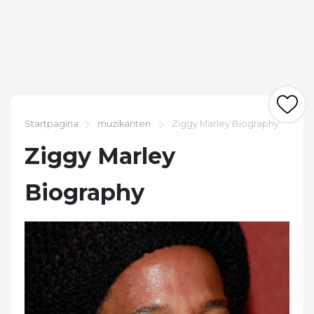
Startpagina
muzikanten
Ziggy Marley Biography
Ziggy Marley
Biography