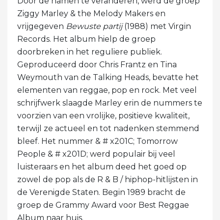
Door de namen te veranderen, werd de groep
Ziggy Marley & the Melody Makers en
vrijgegeven
Bewuste partij
(1988) met Virgin
Records. Het album hielp de groep
doorbreken in het reguliere publiek.
Geproduceerd door Chris Frantz en Tina
Weymouth van de Talking Heads, bevatte het
elementen van reggae, pop en rock. Met veel
schrijfwerk slaagde Marley erin de nummers te
voorzien van een vrolijke, positieve kwaliteit,
terwijl ze actueel en tot nadenken stemmend
bleef. Het nummer & # x201C; Tomorrow
People & # x201D; werd populair bij veel
luisteraars en het album deed het goed op
zowel de pop als de R & B / hiphop-hitlijsten in
de Verenigde Staten. Begin 1989 bracht de
groep de Grammy Award voor Best Reggae
Album naar huis.