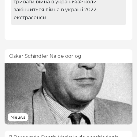
тривати війна в україні</a> коли
закінчиться війна в україні 2022
екстрасенси
Oskar Schindler Na de oorlog
Nieuws