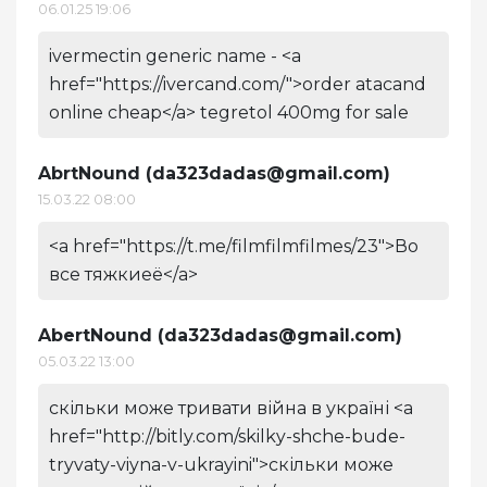
06.01.25 19:06
ivermectin generic name - <a
href="https://ivercand.com/">order atacand
online cheap</a> tegretol 400mg for sale
AbrtNound (
da323dadas@gmail.com
)
15.03.22 08:00
<a href="https://t.me/filmfilmfilmes/23">Во
все тяжкиеё</a>
AbertNound (
da323dadas@gmail.com
)
05.03.22 13:00
скільки може тривати війна в україні <a
href="http://bitly.com/skilky-shche-bude-
tryvaty-viyna-v-ukrayini">скільки може