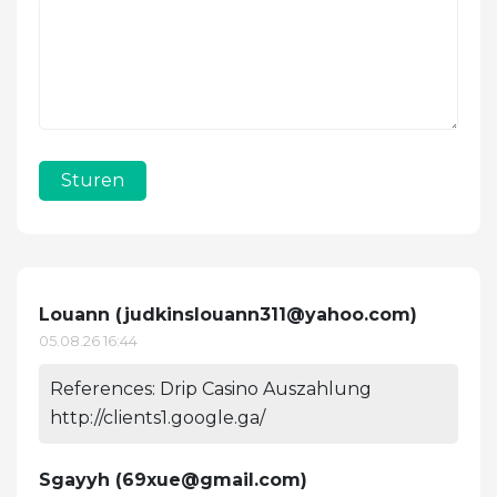
Sturen
Louann (
judkinslouann311@yahoo.com
)
05.08.26 16:44
References: Drip Casino Auszahlung
http://clients1.google.ga/
Sgayyh (
69xue@gmail.com
)