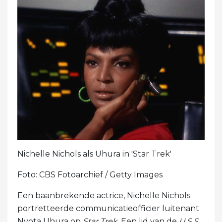
Nichelle Nichols als Uhura in 'Star Trek'
Foto: CBS Fotoarchief / Getty Images
Een baanbrekende actrice, Nichelle Nichols
portretteerde communicatieofficier luitenant
Nyota Uhura op
Star Trek
. Een lid van de
U.S.S.