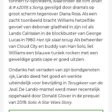
tonnen tv-optredens, waaronder de film
Brian
& # x2019; s Song
, gevolgd door drama's op
groot scherm tegenover Diana Ross. Als een
zacht toonbeeld bracht Williams hetzelfde
gevoel van debonair gladheid in zijn rol als
Lando Calrissian in de blockbuster van George
Lucas in 1980
Het rijk slaat terug
. Als beheerder
van Cloud City en buddy van Han Solo, liet
Williams een blauwe tuniek rocken met een
geweldige gratis cape er goed uitzien.
Ondanks het verraden van zijn bondgenoten
rijk
, Lando deed het goed en werkte
uiteindelijk voor bevrijding in
Terugkeer van de
Jedi.
De Lando-mantel werd meer recentelijk
opgehaald door Donald Glover in de prequel
van 2018
Solo: A Star Wars Story
.