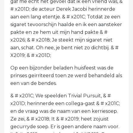
gaf me echt het gevoel dat ik een vriend was, &
# x201D; de acteur Derek Jacobi herinnerde
aan een lang etentje. & # x201C; Totdat ze een
sigaret tevoorschijn haalde en ik een aansteker
pakte en ze hem uit mijn hand pakte & #
x2026; & # x2018; Je steekt mijn sigaret niet
aan, schat. Oh nee, je bent niet zo dichtbij. & #
X2019; & # x201D;
Op een bijzonder beladen huisfeest was de
prinses geïrriteerd toen ze werd behandeld als
een van de bendes.
& # x201C; We speelden Trivial Pursuit, & #
x201D; herinnerde een collega-gast & # x201C;
en de vraag was de naam van een kerriesoep.
Ze zei, & # x2018; It & # x2019; heet zojuist
gecurryde soep. Er is geen andere naam voor.