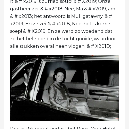
It & # x2019; s curried soup! & # X2019; Onze
gastheer zei: & # x2018; Nee, Ma & # x2019; am
& # x2013; het antwoord is Mulligatawny. & #
x2019; En ze zei: & # x2018; Nee, het is kerrie
soep! & # X2019; En ze werd zo woedend dat
ze het hele bord in de lucht gooide, waardoor
alle stukken overal heen vlogen. & # X201D;
Prinses Margaret verlaat het Royal York Hotel