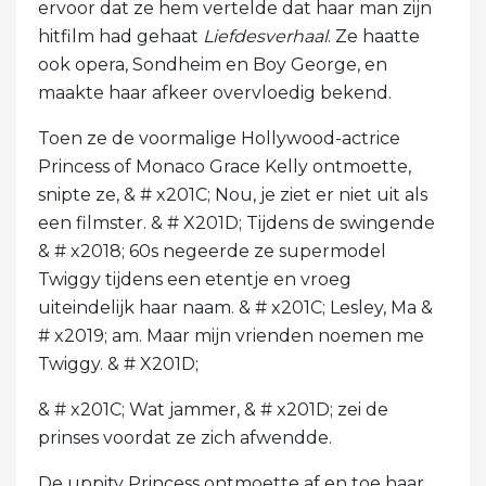
ervoor dat ze hem vertelde dat haar man zijn
hitfilm had gehaat
Liefdesverhaal
. Ze haatte
ook opera, Sondheim en Boy George, en
maakte haar afkeer overvloedig bekend.
Toen ze de voormalige Hollywood-actrice
Princess of Monaco Grace Kelly ontmoette,
snipte ze, & # x201C; Nou, je ziet er niet uit als
een filmster. & # X201D; Tijdens de swingende
& # x2018; 60s negeerde ze supermodel
Twiggy tijdens een etentje en vroeg
uiteindelijk haar naam. & # x201C; Lesley, Ma &
# x2019; am. Maar mijn vrienden noemen me
Twiggy. & # X201D;
& # x201C; Wat jammer, & # x201D; zei de
prinses voordat ze zich afwendde.
De uppity Princess ontmoette af en toe haar