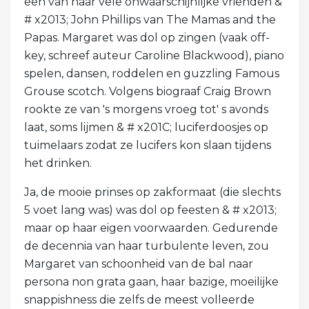
een van haar vele onwaarschijnlijke vrienden &
# x2013; John Phillips van The Mamas and the
Papas. Margaret was dol op zingen (vaak off-
key, schreef auteur Caroline Blackwood), piano
spelen, dansen, roddelen en guzzling Famous
Grouse scotch. Volgens biograaf Craig Brown
rookte ze van 's morgens vroeg tot' s avonds
laat, soms lijmen & # x201C; luciferdoosjes op
tuimelaars zodat ze lucifers kon slaan tijdens
het drinken.
Ja, de mooie prinses op zakformaat (die slechts
5 voet lang was) was dol op feesten & # x2013;
maar op haar eigen voorwaarden. Gedurende
de decennia van haar turbulente leven, zou
Margaret van schoonheid van de bal naar
persona non grata gaan, haar bazige, moeilijke
snappishness die zelfs de meest volleerde