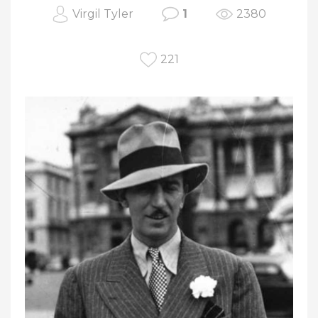
Virgil Tyler
1
2380
221