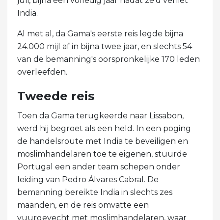
juli, bijna een volledig jaar nadat ze'd verliet
India.
Al met al, da Gama's eerste reis legde bijna
24.000 mijl af in bijna twee jaar, en slechts 54
van de bemanning's oorspronkelijke 170 leden
overleefden.
Tweede reis
Toen da Gama terugkeerde naar Lissabon,
werd hij begroet als een held. In een poging
de handelsroute met India te beveiligen en
moslimhandelaren toe te eigenen, stuurde
Portugal een ander team schepen onder
leiding van Pedro Álvares Cabral. De
bemanning bereikte India in slechts zes
maanden, en de reis omvatte een
vuurgevecht met moslimhandelaren, waar