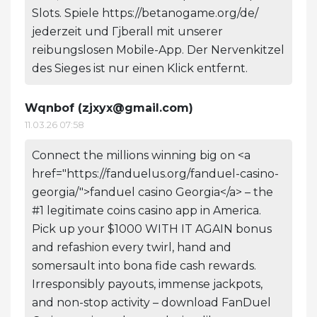
Slots. Spiele https://betanogame.org/de/
jederzeit und Гјberall mit unserer
reibungslosen Mobile-App. Der Nervenkitzel
des Sieges ist nur einen Klick entfernt.
Wqnbof (
zjxyx@gmail.com
)
11.03.26 07:58
Connect the millions winning big on <a
href="https://fanduelus.org/fanduel-casino-
georgia/">fanduel casino Georgia</a> – the
#1 legitimate coins casino app in America.
Pick up your $1000 WITH IT AGAIN bonus
and refashion every twirl, hand and
somersault into bona fide cash rewards.
Irresponsibly payouts, immense jackpots,
and non-stop activity – download FanDuel