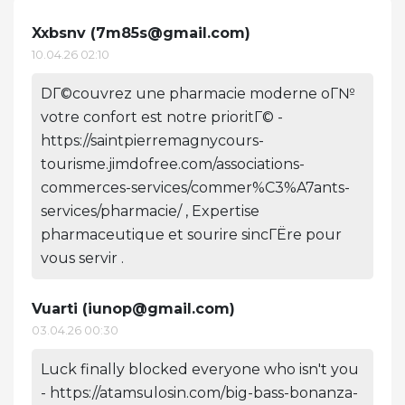
Xxbsnv (
7m85s@gmail.com
)
10.04.26 02:10
DГ©couvrez une pharmacie moderne oГ№
votre confort est notre prioritГ© -
https://saintpierremagnycours-
tourisme.jimdofree.com/associations-
commerces-services/commer%C3%A7ants-
services/pharmacie/ , Expertise
pharmaceutique et sourire sincГЁre pour
vous servir .
Vuarti (
iunop@gmail.com
)
03.04.26 00:30
Luck finally blocked everyone who isn't you
- https://atamsulosin.com/big-bass-bonanza-