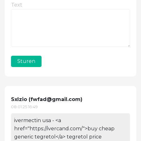
Text
Sturen
Sxlzio (
fwfad@gmail.com
)
08.01.25 16:49
ivermectin usa - <a
href="https://ivercand.com/">buy cheap
generic tegretol</a> tegretol price