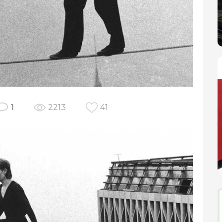
1
2213
41