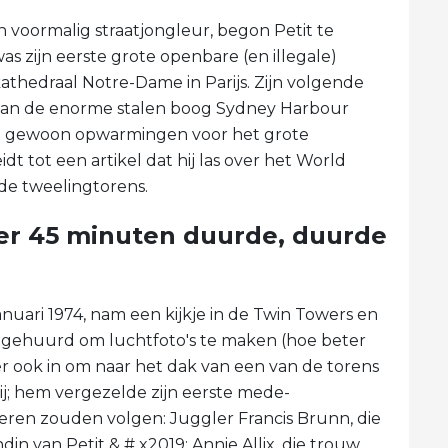
n voormalig straatjongleur, begon Petit te
was zijn eerste grote openbare (en illegale)
thedraal Notre-Dame in Parijs. Zijn volgende
 van de enorme stalen boog Sydney Harbour
 dit gewoon opwarmingen voor het grote
dt tot een artikel dat hij las over het World
 de tweelingtorens.
er 45 minuten duurde, duurde
nuari 1974, nam een ​​kijkje in de Twin Towers en
r ingehuurd om luchtfoto's te maken (hoe beter
r ook in om naar het dak van een van de torens
ij; hem vergezelde zijn eerste mede-
ren zouden volgen: Juggler Francis Brunn, die
din van Petit & # x2019; Annie Allix, die trouw