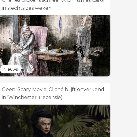
Charles Dickens schreef 'A Christmas Carol'
in slechts zes weken
Nieuws
Geen 'Scary Movie' Cliché blijft onverkend
in 'Winchester' (recensie)