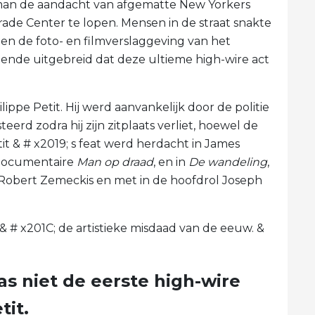
man de aandacht van afgematte New Yorkers
ade Center te lopen. Mensen in de straat snakte
en de foto- en filmverslaggeving van het
nde uitgebreid dat deze ultieme high-wire act
lippe Petit. Hij werd aanvankelijk door de politie
rd zodra hij zijn zitplaats verliet, hoewel de
t & # x2019; s feat werd herdacht in James
 documentaire
Man op draad
, en in
De wandeling
,
Robert Zemeckis en met in de hoofdrol Joseph
 & # x201C; de artistieke misdaad van de eeuw. &
s niet de eerste high-wire
tit.