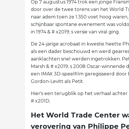
Op 7 augustus 1974 trok een jonge Frans
door over de twee torens van het World Tr
naar adem toen ze 1.350 voet hoog waren, 
schijnbaar spontane evenement was voldoe
in 1974 & # x2019; s versie van viral ging.
De 24-jarige acrobaat in kwestie heette Phi
als een dader beschouwd en werd gearrestee
aanklachten snel werden ingetrokken. Peti
Marsh & # x2019; s 2008 Oscar-winnende
een IMAX 3D-speelfilm geregisseerd door 
Gordon-Levitt als Petit.
Hier's een terugblik op het verhaal achter
# x201D;
Het World Trade Center wa
verovering van Philippe Pe