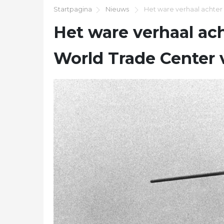
Startpagina
Nieuws
Het ware verhaal achter 
Het ware verhaal ac
World Trade Center v