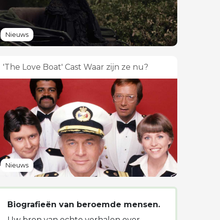
Nieuws
'The Love Boat' Cast Waar zijn ze nu?
Nieuws
Biografieën van beroemde mensen.
Uw bron van echte verhalen over