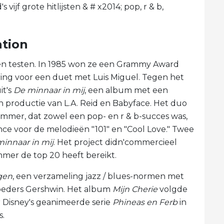
 vijf grote hitlijsten & # x2014; pop, r & b,
ation
en testen. In 1985 won ze een Grammy Award
ing voor een duet met Luis Miguel. Tegen het
it's
De minnaar in mij
, een album met een
productie van L.A. Reid en Babyface. Het duo
mmer, dat zowel een pop- en r & b-succes was,
ce voor de melodieën "101" en "Cool Love." Twee
innaar in mij
. Het project didn'commercieel
mmer de top 20 heeft bereikt.
gen
, een verzameling jazz / blues-normen met
broeders Gershwin. Het album
Mijn Cherie
volgde
r Disney's geanimeerde serie
Phineas en Ferb
in
s.