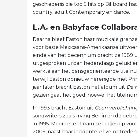
geschiedenis die top 5 hits op Billboard had's
country, adult Contemporary en dance.
L.A. en Babyface Collabor
Daarna bleef Easton haar muzikale grenz
voor beste Mexicaans-Amerikaanse uitvoer
einde van het decennium bracht ze 1989 u
uitgesproken urban hedendaags geluid en 
werkte aan het dansgeoriënteerde titelnu
terwijl Easton opnieuw herenigde met Prin
jaar later bracht Easton het album uit
De m
gezien gaat het goed, hoewel het titelnu
In 1993 bracht Easton uit
Geen verplichtin
songwriters zoals Irving Berlin en de ge
in 1995. Meer recent nam ze liedjes op voo
2009, naast haar incidentele live-optreden