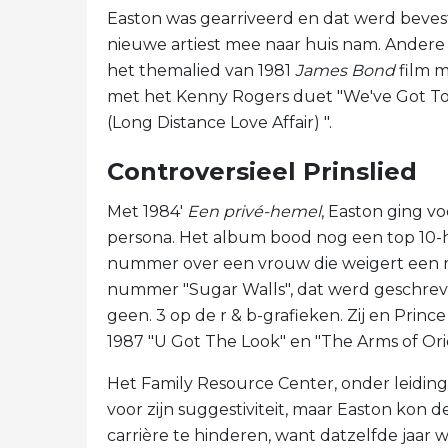
Easton was gearriveerd en dat werd beve
nieuwe artiest mee naar huis nam. Andere 
het themalied van 1981
James Bond
film m
met het Kenny Rogers duet "We've Got To
(Long Distance Love Affair) ".
Controversieel Prinslied
Met 1984'
Een privé-hemel
, Easton ging v
persona. Het album bood nog een top 10-h
nummer over een vrouw die weigert een man
nummer "Sugar Walls", dat werd geschrev
geen. 3 op de r & b-grafieken. Zij en Prin
1987 "U Got The Look" en "The Arms of Ori
Het Family Resource Center, onder leiding 
voor zijn suggestiviteit, maar Easton kon de
carrière te hinderen, want datzelfde jaar w