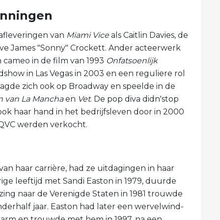
anningen
 afleveringen van
Miami Vice
als Caitlin Davies, de
ive James "Sonny" Crockett. Ander acteerwerk
 cameo in de film van 1993
Onfatsoenlijk
dshow in Las Vegas in 2003 en een reguliere rol
aagde zich ook op Broadway en speelde in de
 van La Mancha
en
Vet
. De pop diva didn'stop
ook haar hand in het bedrijfsleven door in 2000
 QVC werden verkocht.
van haar carrière, had ze uitdagingen in haar
arige leeftijd met Sandi Easton in 1979, duurde
zing naar de Verenigde Staten in 1981 trouwde
nderhalf jaar. Easton had later een wervelwind-
arm en trouwde met hem in 1997, na een