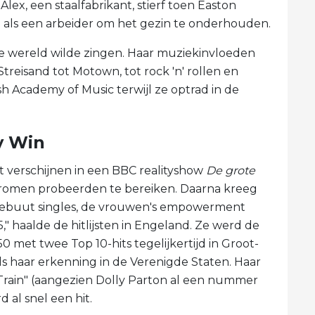
lex, een staalfabrikant, stierf toen Easton
 als een arbeider om het gezin te onderhouden.
 de wereld wilde zingen. Haar muziekinvloeden
treisand tot Motown, tot rock 'n' rollen en
ish Academy of Music terwijl ze optrad in de
y Win
verschijnen in een BBC realityshow
De grote
n dromen probeerden te bereiken. Daarna kreeg
debuut singles, de vrouwen's empowerment
5," haalde de hitlijsten in Engeland. Ze werd de
50 met twee Top 10-hits tegelijkertijd in Groot-
als haar erkenning in de Verenigde Staten. Haar
 Train" (aangezien Dolly Parton al een nummer
 al snel een hit.