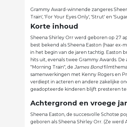
Grammy Award-winnende zangeres Sheena 
Train', 'For Your Eyes Only', 'Strut' en 'Sugar
Korte inhoud
Sheena Shirley Orr werd geboren op 27 april
best bekend als Sheena Easton (haar ex-m
in het begin van de jaren tachtig. Easton 
hits uit, evenals twee Grammy Awards. De a
"Morning Train", de
James Bond
filmthema 
samenwerkingen met Kenny Rogers en Prin
verdiept in acteren en andere zakelijke
geadopteerde kinderen blijft presteren ter
Achtergrond en vroege ja
Sheena Easton, de succesvolle Schotse popz
geboren als Sheena Shirley Orr. (Ze werd 