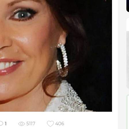
1
5117
406