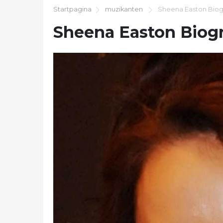
Startpagina
muzikanten
Sheena Easton Biog
Sheena Easton Biog