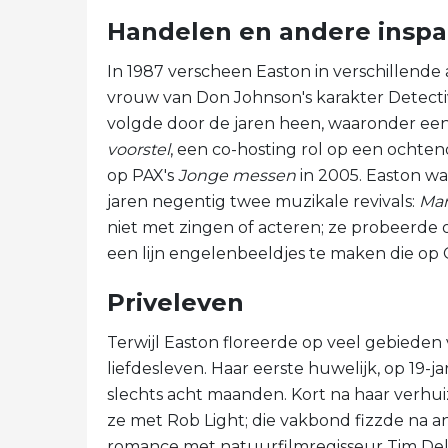
Handelen en andere insp
In 1987 verscheen Easton in verschillende
vrouw van Don Johnson's karakter Detect
volgde door de jaren heen, waaronder een
voorstel
, een co-hosting rol op een ochten
op PAX's
Jonge messen
in 2005. Easton w
jaren negentig twee muzikale revivals:
Man
niet met zingen of acteren; ze probeerde 
een lijn engelenbeeldjes te maken die op
Priveleven
Terwijl Easton floreerde op veel gebieden 
liefdesleven. Haar eerste huwelijk, op 19-j
slechts acht maanden. Kort na haar verhui
ze met Rob Light; die vakbond fizzde na a
romance met natuurfilmregisseur Tim Del