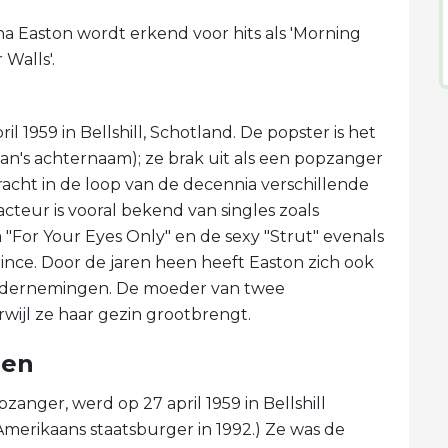
Easton wordt erkend voor hits als 'Morning
 Walls'.
 1959 in Bellshill, Schotland. De popster is het
an's achternaam); ze brak uit als een popzanger
bracht in de loop van de decennia verschillende
cteur is vooral bekend van singles zoals
"For Your Eyes Only" en de sexy "Strut" evenals
ce. Door de jaren heen heeft Easton zich ook
 ondernemingen. De moeder van twee
wijl ze haar gezin grootbrengt.
ren
anger, werd op 27 april 1959 in Bellshill
Amerikaans staatsburger in 1992.) Ze was de