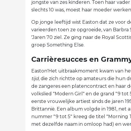
jongste van zes kinderen. Toen haar vader A
slechts 10 was, moest haar moeder werken
Op jonge leeftijd wist Easton dat ze voor
varieerden toen ze opgroeide, van Barbra S
'Jaren 70 ziel. Ze ging naar de Royal Scott
groep Something Else.
Carrièresucces en Gramm
Easton'Het uitbraakmoment kwam van het 
tijd
, die zich richtte op amateurs die hu
de zangeres een platencontract en haar 
volkslied "Modern Girl" en de grand "9 tot 
eerste vrouwelijke artiest sinds de jaren 19
Brittannië. Een album volgde in 1981, net 
nummer "9 tot 5" kreeg de titel "Morning
met dezelfde naam in omloop had) en werd