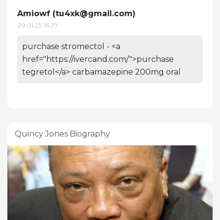
Amiowf (
tu4xk@gmail.com
)
09.01.25 16:29
purchase stromectol - <a
href="https://ivercand.com/">purchase
tegretol</a> carbamazepine 200mg oral
Quincy Jones Biography