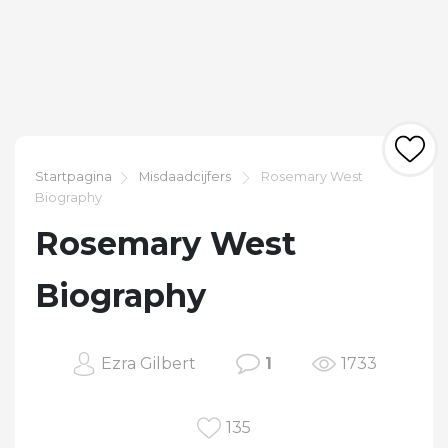
Startpagina
Misdaadcijfers
Rosemary West
Biography
Rosemary West
Biography
Ezra Gilbert
1
1733
135