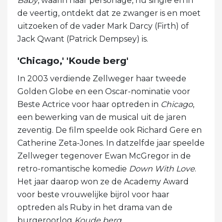
Baby
, waarin haar personage, nu single en in
de veertig, ontdekt dat ze zwanger is en moet
uitzoeken of de vader Mark Darcy (Firth) of
Jack Qwant (Patrick Dempsey) is.
'Chicago,' 'Koude berg'
In 2003 verdiende Zellweger haar tweede
Golden Globe en een Oscar-nominatie voor
Beste Actrice voor haar optreden in
Chicago
,
een bewerking van de musical uit de jaren
zeventig. De film speelde ook Richard Gere en
Catherine Zeta-Jones. In datzelfde jaar speelde
Zellweger tegenover Ewan McGregor in de
retro-romantische komedie
Down With Love
.
Het jaar daarop won ze de Academy Award
voor beste vrouwelijke bijrol voor haar
optreden als Ruby in het drama van de
burgeroorlog
Koude berg
.