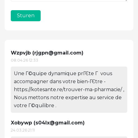
Sturen
Wzpvjb (
rjgpn@gmail.com
)
08.04.26 12:33
Une Г©quipe dynamique prГЄte Г vous
accompagner dans votre bien-ГЄtre -
https://kotesante.re/trouver-ma-pharmacie/ ,
Nous mettons notre expertise au service de
votre Г©quilibre .
Xobywp (
s04lx@gmail.com
)
24.03.26 21:11