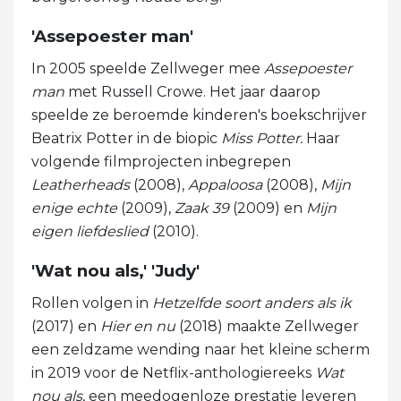
'Assepoester man'
In 2005 speelde Zellweger mee
Assepoester
man
met Russell Crowe. Het jaar daarop
speelde ze beroemde kinderen's boekschrijver
Beatrix Potter in de biopic
Miss Potter.
Haar
volgende filmprojecten inbegrepen
Leatherheads
(2008),
Appaloosa
(2008),
Mijn
enige echte
(2009),
Zaak 39
(2009) en
Mijn
eigen liefdeslied
(2010).
'Wat nou als,' 'Judy'
Rollen volgen in
Hetzelfde soort anders als ik
(2017) en
Hier en nu
(2018) maakte Zellweger
een zeldzame wending naar het kleine scherm
in 2019 voor de Netflix-anthologiereeks
Wat
nou als
, een meedogenloze prestatie leveren