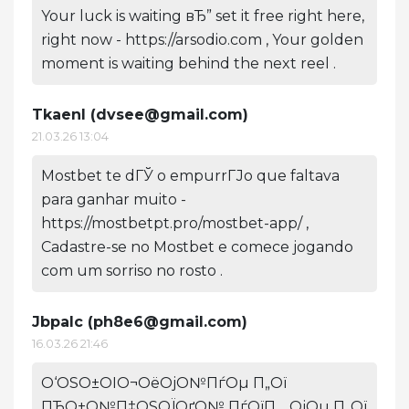
Your luck is waiting вЂ” set it free right here,
right now - https://arsodio.com , Your golden
moment is waiting behind the next reel .
Tkaenl (
dvsee@gmail.com
)
21.03.26 13:04
Mostbet te dГЎ o empurrГЈo que faltava
para ganhar muito -
https://mostbetpt.pro/mostbet-app/ ,
Cadastre-se no Mostbet e comece jogando
com um sorriso no rosto .
Jbpalc (
ph8e6@gmail.com
)
16.03.26 21:46
О‘ОЅО±ОІО¬ОёОјО№ПѓОµ П„Ої
ПЂО±О№П‡ОЅОЇОґО№ ПѓОїП… ОјОµ П„Ої