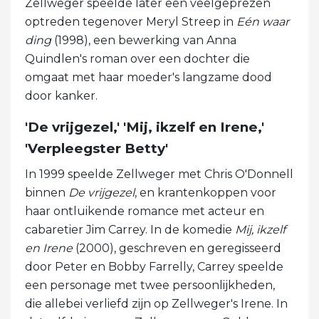
Zellweger speelde later een veelgeprezen
optreden tegenover Meryl Streep in
Eén waar
ding
(1998), een bewerking van Anna
Quindlen's roman over een dochter die
omgaat met haar moeder's langzame dood
door kanker.
'De vrijgezel,' 'Mij, ikzelf en Irene,'
'Verpleegster Betty'
In 1999 speelde Zellweger met Chris O'Donnell
binnen
De vrijgezel
, en krantenkoppen voor
haar ontluikende romance met acteur en
cabaretier Jim Carrey. In de komedie
Mij, ikzelf
en Irene
(2000), geschreven en geregisseerd
door Peter en Bobby Farrelly, Carrey speelde
een personage met twee persoonlijkheden,
die allebei verliefd zijn op Zellweger's Irene. In