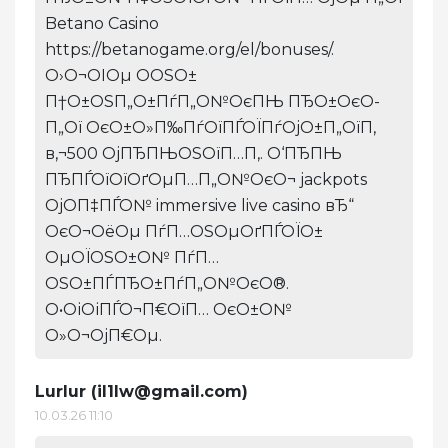
Betano Casino
https://betanogame.org/el/bonuses/.
О›О¬ОІОµ О­ОЅО±
П†О±ОЅП„О±ПѓП„О№ОєПЊ ПЂО±ОєО­
П„Ої ОєО±О»П‰ПѓОїПЃОЇПѓОјО±П„ОїП‚
в‚¬500 ОјПЂПЊОЅОїП…П‚. О‘ПЂПЊ
ПЂПЃОїОїОґОµП…П„О№ОєО¬ jackpots
ОјО­П‡ПЃО№ immersive live casino вЂ“
ОєО¬ОёОµ ПѓП…ОЅОµОґПЃОЇО±
ОµОЇОЅО±О№ ПѓП…
ОЅО±ПЃПЂО±ПѓП„О№ОєО®.
О•ОіОіПЃО¬П€ОїП… ОєО±О№
О»О¬ОјП€Оµ.
Lurlur (
il1lw@gmail.com
)
10.03.26 11:10