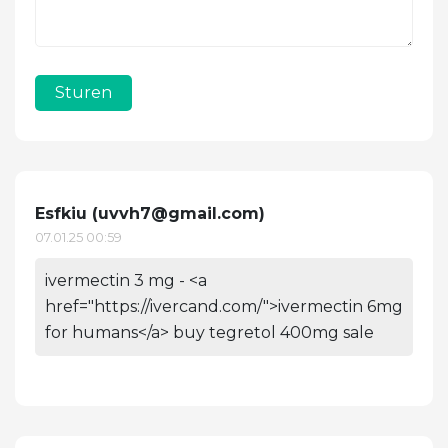
Sturen
Esfkiu (
uvvh7@gmail.com
)
07.01.25 00:59
ivermectin 3 mg - <a
href="https://ivercand.com/">ivermectin 6mg
for humans</a> buy tegretol 400mg sale