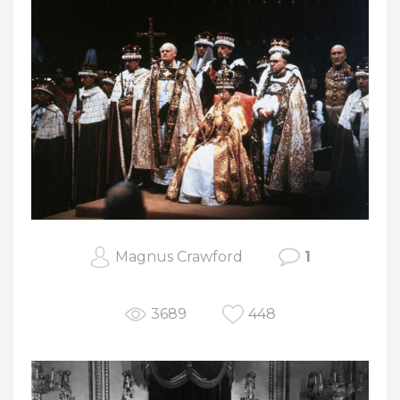
Magnus Crawford
1
3689
448