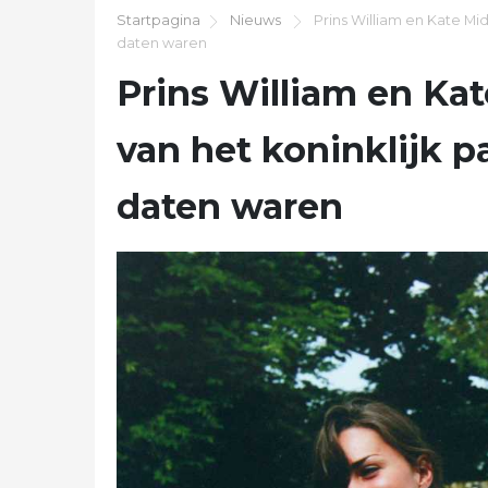
Startpagina
Nieuws
Prins William en Kate Midd
daten waren
Prins William en Kat
van het koninklijk pa
daten waren