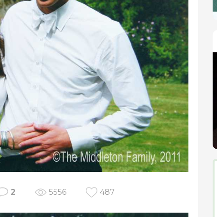
2
5556
487