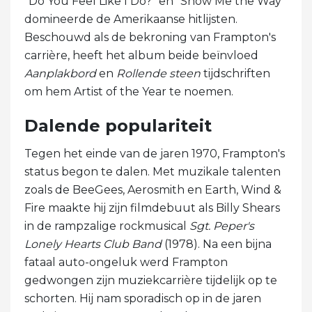
"Do You Feel Like I Do?" en "Show Me the Way"
domineerde de Amerikaanse hitlijsten.
Beschouwd als de bekroning van Frampton's
carrière, heeft het album beide beïnvloed
Aanplakbord
en
Rollende steen
tijdschriften
om hem Artist of the Year te noemen.
Dalende populariteit
Tegen het einde van de jaren 1970, Frampton's
status begon te dalen. Met muzikale talenten
zoals de BeeGees, Aerosmith en Earth, Wind &
Fire maakte hij zijn filmdebuut als Billy Shears
in de rampzalige rockmusical
Sgt. Peper's
Lonely Hearts Club Band
(1978). Na een bijna
fataal auto-ongeluk werd Frampton
gedwongen zijn muziekcarrière tijdelijk op te
schorten. Hij nam sporadisch op in de jaren