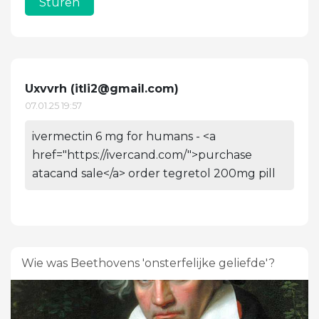
Sturen
Uxvvrh (
itli2@gmail.com
)
07.01.25 19:57
ivermectin 6 mg for humans - <a
href="https://ivercand.com/">purchase
atacand sale</a> order tegretol 200mg pill
Wie was Beethovens 'onsterfelijke geliefde'?