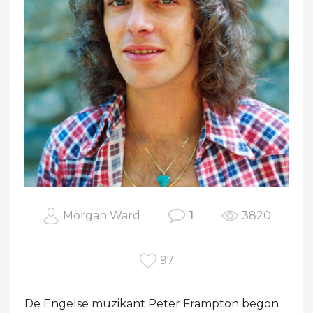
Morgan Ward
1
3820
97
De Engelse muzikant Peter Frampton begon