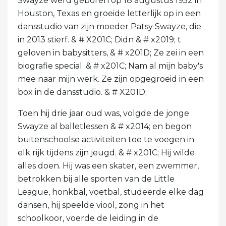
Swayze werd geboren op 18 augustus 1952 in
Houston, Texas en groeide letterlijk op in een
dansstudio van zijn moeder Patsy Swayze, die
in 2013 stierf. & # X201C; Didn & # x2019; t
geloven in babysitters, & # x201D; Ze zei in een
biografie special. & # x201C; Nam al mijn baby's
mee naar mijn werk. Ze zijn opgegroeid in een
box in de dansstudio. & # X201D;
Toen hij drie jaar oud was, volgde de jonge
Swayze al balletlessen & # x2014; en begon
buitenschoolse activiteiten toe te voegen in
elk rijk tijdens zijn jeugd. & # x201C; Hij wilde
alles doen. Hij was een skater, een zwemmer,
betrokken bij alle sporten van de Little
League, honkbal, voetbal, studeerde elke dag
dansen, hij speelde viool, zong in het
schoolkoor, voerde de leiding in de