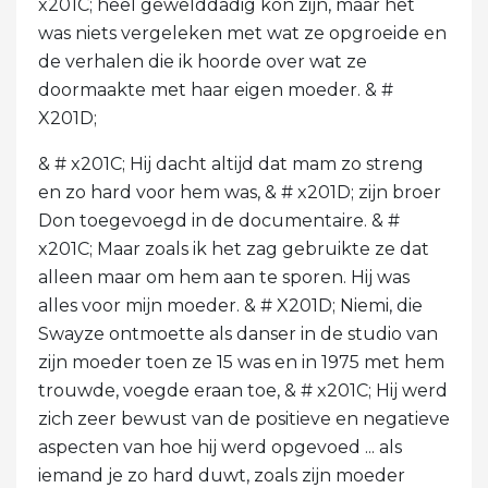
x201C; heel gewelddadig kon zijn, maar het
was niets vergeleken met wat ze opgroeide en
de verhalen die ik hoorde over wat ze
doormaakte met haar eigen moeder. & #
X201D;
& # x201C; Hij dacht altijd dat mam zo streng
en zo hard voor hem was, & # x201D; zijn broer
Don toegevoegd in de documentaire. & #
x201C; Maar zoals ik het zag gebruikte ze dat
alleen maar om hem aan te sporen. Hij was
alles voor mijn moeder. & # X201D; Niemi, die
Swayze ontmoette als danser in de studio van
zijn moeder toen ze 15 was en in 1975 met hem
trouwde, voegde eraan toe, & # x201C; Hij werd
zich zeer bewust van de positieve en negatieve
aspecten van hoe hij werd opgevoed ... als
iemand je zo hard duwt, zoals zijn moeder