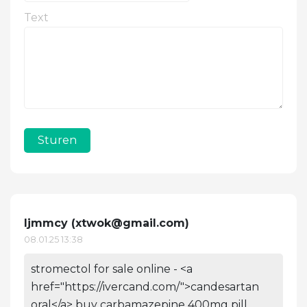
Text
Sturen
Ijmmcy (
xtwok@gmail.com
)
08.01.25 13:38
stromectol for sale online - <a
href="https://ivercand.com/">candesartan
oral</a> buy carbamazepine 400mg pill