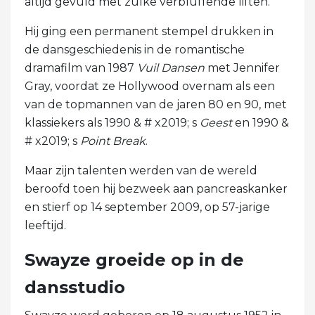
altijd gevuld met zulke verbluffende liften.
Hij ging een permanent stempel drukken in
de dansgeschiedenis in de romantische
dramafilm van 1987
Vuil
Dansen
met Jennifer
Gray, voordat ze Hollywood overnam als een
van de topmannen van de jaren 80 en 90, met
klassiekers als 1990 & # x2019; s
Geest
en 1990 &
# x2019; s
Point Break
.
Maar zijn talenten werden van de wereld
beroofd toen hij bezweek aan pancreaskanker
en stierf op 14 september 2009, op 57-jarige
leeftijd.
Swayze groeide op in de
dansstudio