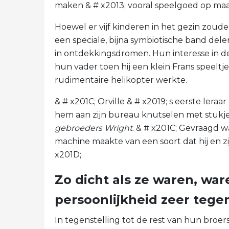
maken & # x2013; vooral speelgoed op maa
Hoewel er vijf kinderen in het gezin zoude
een speciale, bijna symbiotische band del
in ontdekkingsdromen. Hun interesse in 
hun vader toen hij een klein Frans speeltj
rudimentaire helikopter werkte.
& # x201C; Orville & # x2019; s eerste leraa
hem aan zijn bureau knutselen met stukjes
gebroeders Wright
. & # x201C; Gevraagd wa
machine maakte van een soort dat hij en z
x201D;
Zo dicht als ze waren, war
persoonlijkheid zeer tege
In tegenstelling tot de rest van hun broers