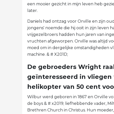
een mooier gezicht in mijn leven heb gezi
later.
Daniels had ontzag voor Orville en zijn ou
jongens' noemde die hij ooit in zijn leve
vrijgezelbroers hadden hun jaren van ing
vruchten afgeworpen. Orville was altijd v
moed om in dergelijke omstandigheden vl
machine. & # X201D;
De gebroeders Wright raak
geïnteresseerd in vliegen
helikopter van 50 cent vo
Wilbur werd geboren in 1867 en Orville vo
de boys & # x2019; liefhebbende vader, Mil
Brethren Church in Christus. Hun moeder, 