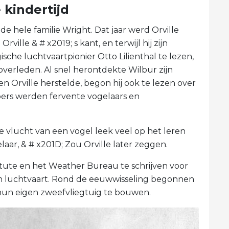
 kindertijd
de hele familie Wright. Dat jaar werd Orville
rville & # x2019; s kant, en terwijl hij zijn
sche luchtvaartpionier Otto Lilienthal te lezen,
overleden. Al snel herontdekte Wilbur zijn
oen Orville herstelde, begon hij ook te lezen over
oers werden fervente vogelaars en
e vlucht van een vogel leek veel op het leren
ar, & # x201D; Zou Orville later zeggen.
tute en het Weather Bureau te schrijven voor
 en luchtvaart. Rond de eeuwwisseling begonnen
 hun eigen zweefvliegtuig te bouwen.