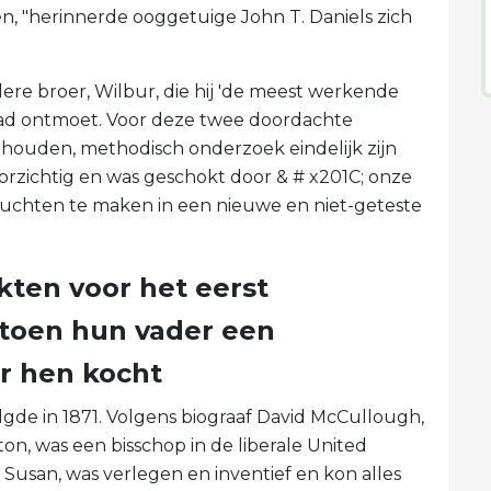
en, "herinnerde ooggetuige John T. Daniels zich
dere broer, Wilbur, die hij 'de meest werkende
n had ontmoet. Voor deze twee doordachte
ehouden, methodisch onderzoek eindelijk zijn
oorzichtig en was geschokt door & # x201C; onze
uchten te maken in een nieuwe en niet-geteste
ten voor het eerst
 toen hun vader een
or hen kocht
lgde in 1871. Volgens biograaf David McCullough,
ton, was een bisschop in de liberale United
Susan, was verlegen en inventief en kon alles