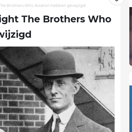
 The Brothers Who Aviation hebben gewijzigd
right The Brothers Who
ijzigd