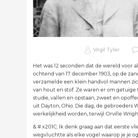
Virgil Tyler
Het was 12 seconden dat de wereld voor a
ochtend van 17 december 1903, op de zand
verzamelde een klein handvol mannen zi
van hout en stof. Ze waren er om getuige 
studie, vallen en opstaan, zweet en opof
uit Dayton, Ohio. Die dag, de gebroeders
werkelijkheid worden, terwijl Orville Wrig
& # x201C; Ik denk graag aan dat eerste vl
wegvluchtte als elke vogel waarop je je oge