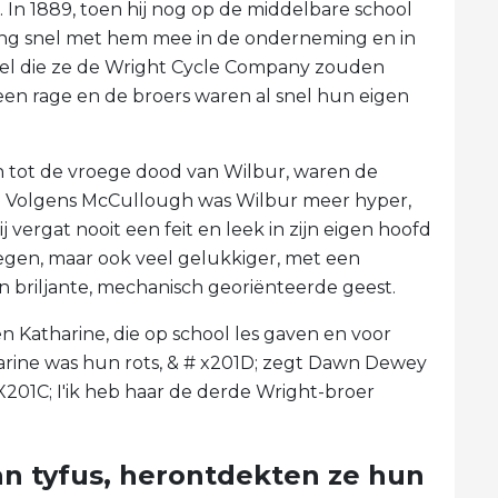
. In 1889, toen hij nog op de middelbare school
ging snel met hem mee in de onderneming en in
el die ze de Wright Cycle Company zouden
en rage en de broers waren al snel hun eigen
tot de vroege dood van Wilbur, waren de
. Volgens McCullough was Wilbur meer hyper,
ij vergat nooit een feit en leek in zijn eigen hoofd
legen, maar ook veel gelukkiger, met een
en briljante, mechanisch georiënteerde geest.
n Katharine, die op school les gaven en voor
arine was hun rots, & # x201D; zegt Dawn Dewey
 X201C; I'ik heb haar de derde Wright-broer
van tyfus, herontdekten ze hun