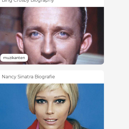
Bing Crosby Biography
muzikanten
Nancy Sinatra Biografie