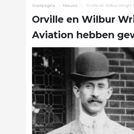
Startpagina
Nieuws
Orville en Wilbur Wright
Orville en Wilbur W
Aviation hebben gew