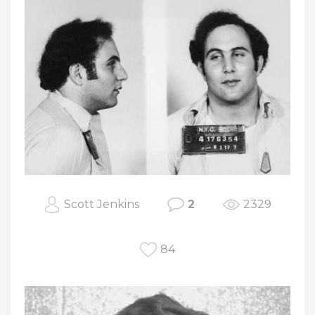
Scott Jenkins
2
2329
84