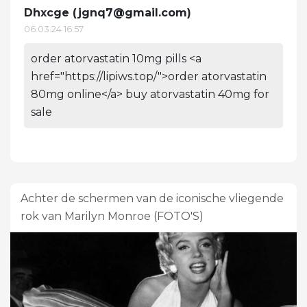
Dhxcge (
jgnq7@gmail.com
)
06.03.24 16:57
order atorvastatin 10mg pills <a
href="https://lipiws.top/">order atorvastatin
80mg online</a> buy atorvastatin 40mg for
sale
Achter de schermen van de iconische vliegende
rok van Marilyn Monroe (FOTO'S)