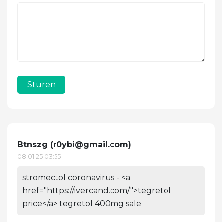
Sturen
Btnszg (
r0ybi@gmail.com
)
08.01.25 03:55
stromectol coronavirus - <a
href="https://ivercand.com/">tegretol
price</a> tegretol 400mg sale