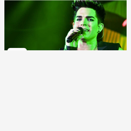
Nieuws
Biografieën van beroemde mensen.
Uw bron van echte verhalen over beroemde
mensen. Lees exclusieve biografieën en vind
onverwachte connecties met je favoriete
beroemdheden.