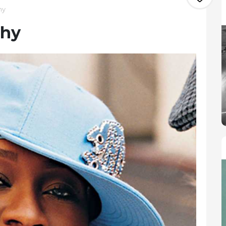
hy
phy