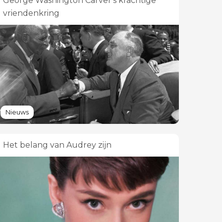
George Washington Carver's krachtige
vriendenkring
Nieuws
Het belang van Audrey zijn