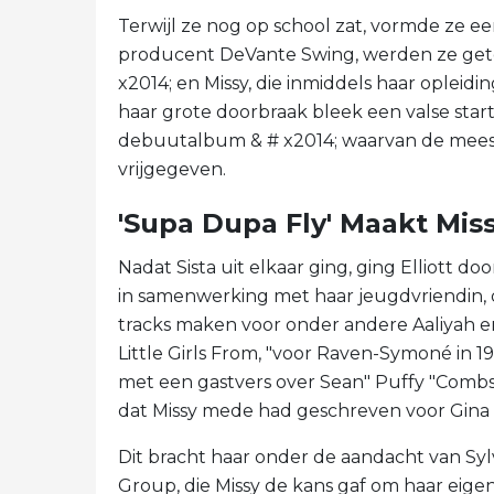
Terwijl ze nog op school zat, vormde ze ee
producent DeVante Swing, werden ze getek
x2014; en Missy, die inmiddels haar opleid
haar grote doorbraak bleek een valse start
debuutalbum & # x2014; waarvan de meest
vrijgegeven.
'Supa Dupa Fly' Maakt Miss
Nadat Sista uit elkaar ging, ging Elliott d
in samenwerking met haar jeugdvriendin, 
tracks maken voor onder andere Aaliyah en
Little Girls From, "voor Raven-Symoné in 19
met een gastvers over Sean" Puffy "Comb
dat Missy mede had geschreven voor Gin
Dit bracht haar onder de aandacht van Sy
Group, die Missy de kans gaf om haar eige