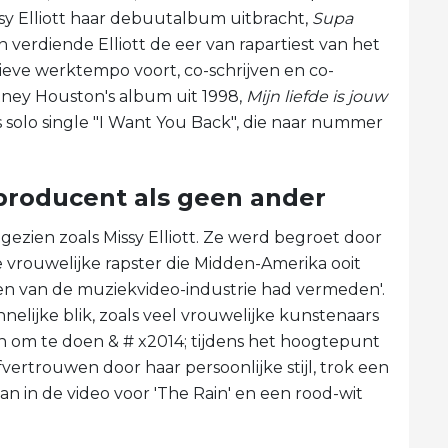
ssy Elliott haar debuutalbum uitbracht,
Supa
en verdiende Elliott de eer van rapartiest van het
tieve werktempo voort, co-schrijven en co-
ey Houston's album uit 1998,
Mijn liefde is jouw
B's solo single "I Want You Back", die naar nummer
 producent als geen ander
ezien zoals Missy Elliott. Ze werd begroet door
e vrouwelijke rapster die Midden-Amerika ooit
pen van de muziekvideo-industrie had vermeden'.
nelijke blik, zoals veel vrouwelijke kunstenaars
 om te doen & # x2014; tijdens het hoogtepunt
vertrouwen door haar persoonlijke stijl, trok een
n in de video voor 'The Rain' en een rood-wit