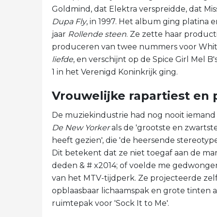
Goldmind, dat Elektra verspreidde, dat Mi
Dupa Fly
, in 1997. Het album ging platina 
jaar
Rollende steen
. Ze zette haar produc
produceren van twee nummers voor Whitn
liefde
, en verschijnt op de Spice Girl Mel 
1 in het Verenigd Koninkrijk ging.
Vrouwelijke rapartiest en
De muziekindustrie had nog nooit iemand g
De New Yorker
als de 'grootste en zwartst
heeft gezien', die 'de heersende stereoty
Dit betekent dat ze niet toegaf aan de man
deden & # x2014; of voelde me gedwongen
van het MTV-tijdperk. Ze projecteerde zelf
opblaasbaar lichaamspak en grote tinten aa
ruimtepak voor 'Sock It to Me'.