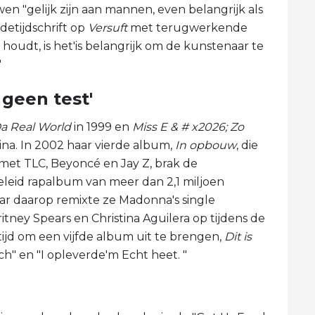
en "gelijk zijn aan mannen, even belangrijk als
etijdschrift op
Versuft
met terugwerkende
é houdt, is het'is belangrijk om de kunstenaar te
"
 geen test'
a Real World
in 1999 en
Miss E & # x2026; Zo
tina. In 2002 haar vierde album,
In opbouw
, die
t TLC, Beyoncé en Jay Z, brak de
leid rapalbum van meer dan 2,1 miljoen
ar daarop remixte ze Madonna's single
itney Spears en Christina Aguilera op tijdens de
ijd om een ​​vijfde album uit te brengen,
Dit is
tch" en "I opleverde'm Echt heet. "