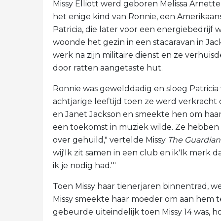
Missy Elliott werd geboren Melissa Arnette El
het enige kind van Ronnie, een Amerikaans
Patricia, die later voor een energiebedrijf
woonde het gezin in een stacaravan in Jack
werk na zijn militaire dienst en ze verhui
door ratten aangetaste hut.
Ronnie was gewelddadig en sloeg Patricia
achtjarige leeftijd toen ze werd verkracht
en Janet Jackson en smeekte hen om haar 
een toekomst in muziek wilde. Ze hebben 
over gehuild," vertelde Missy
The Guardian
wij'Ik zit samen in een club en ik'Ik merk 
ik je nodig had.'"
Toen Missy haar tienerjaren binnentrad, 
Missy smeekte haar moeder om aan hem te
gebeurde uiteindelijk toen Missy 14 was, h