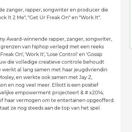
de zanger, rapper, songwriter en producer die
k It 2 ​​Me", "Get Ur Freak On" en "Work It".
mmy Award-winnende rapper, zanger, songwriter,
 grenzen van hiphop verlegd met een reeks
Freak On', 'Work It', 'Lose Control' en 'Gossip
ouw die volledige creatieve controle behoudt
Ze werkt al lang samen met haar jeugdvriendin
 Mosley, en werkte ook samen met Jay Z,
n en nog veel meer. Elliott is een positief
welijke empowerment projecteert & # x2014;
 of haar vermogen om te entertainen opgeofferd.
aat ze nog steeds aan de top van het spel.