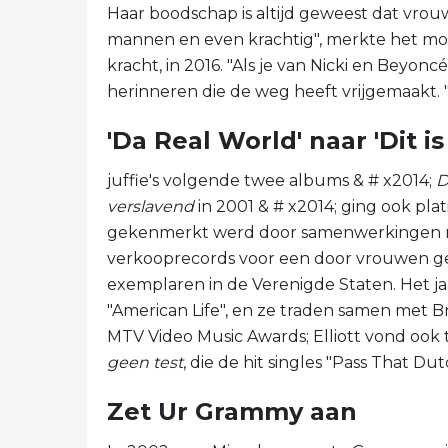
Haar boodschap is altijd geweest dat vrouw
mannen en even krachtig", merkte het mod
kracht, in 2016. "Als je van Nicki en Beyonc
herinneren die de weg heeft vrijgemaakt. 
'Da Real World' naar 'Dit is
juffie's volgende twee albums & # x2014;
D
verslavend
in 2001 & # x2014; ging ook pla
gekenmerkt werd door samenwerkingen me
verkooprecords voor een door vrouwen ge
exemplaren in de Verenigde Staten. Het ja
"American Life", en ze traden samen met Br
MTV Video Music Awards; Elliott vond ook t
geen test
, die de hit singles "Pass That Du
Zet Ur Grammy aan