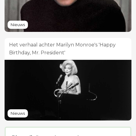
Nieuws
Het verhaal achter Marilyn Monroe's 'Happy
Birthday, Mr. President'
Nieuws