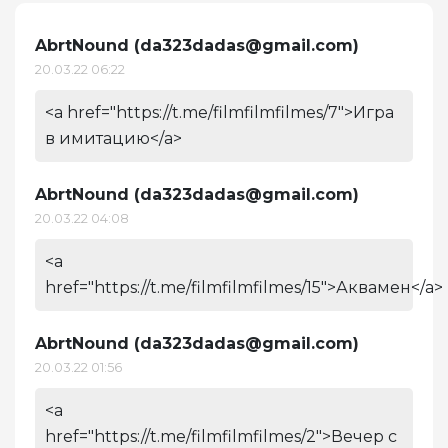
AbrtNound (
da323dadas@gmail.com
)
20.03.22 06:22
<a href="https://t.me/filmfilmfilmes/7">Игра
в имитацию</a>
AbrtNound (
da323dadas@gmail.com
)
20.03.22 04:08
<a
href="https://t.me/filmfilmfilmes/15">Аквамен</a>
AbrtNound (
da323dadas@gmail.com
)
20.03.22 01:56
<a
href="https://t.me/filmfilmfilmes/2">Вечер с