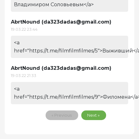
Владимиром Соловьевым</a>
AbrtNound (
da323dadas@gmail.com
)
19.03.22 23:44
<a
href="https://t.me/filmfilmfilmes/5">Выживший</
AbrtNound (
da323dadas@gmail.com
)
19.03.22 21:33
<a
href="https://t.me/filmfilmfilmes/9">Филомена</a
« Previous
Next »