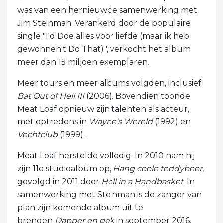
was van een hernieuwde samenwerking met
Jim Steinman. Verankerd door de populaire
single "I'd Doe alles voor liefde (maar ik heb
gewonnen't Do That) ', verkocht het album
meer dan 15 miljoen exemplaren.
Meer tours en meer albums volgden, inclusief
Bat Out of Hell III
(2006). Bovendien toonde
Meat Loaf opnieuw zijn talenten als acteur,
met optredens in
Wayne's Wereld
(1992) en
Vechtclub
(1999).
Meat Loaf herstelde volledig. In 2010 nam hij
zijn 11e studioalbum op,
Hang coole teddybeer
,
gevolgd in 2011 door
Hell in a Handbasket
. In
samenwerking met Steinman is de zanger van
plan zijn komende album uit te
brengen
Dapper en gek
in september 2016.