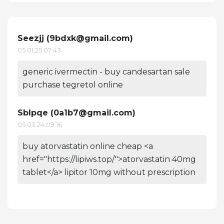
Seezjj (
9bdxk@gmail.com
)
05.01.25 07:43
generic ivermectin - buy candesartan sale
purchase tegretol online
Sblpqe (
0a1b7@gmail.com
)
05.03.24 09:16
buy atorvastatin online cheap <a
href="https://lipiws.top/">atorvastatin 40mg
tablet</a> lipitor 10mg without prescription