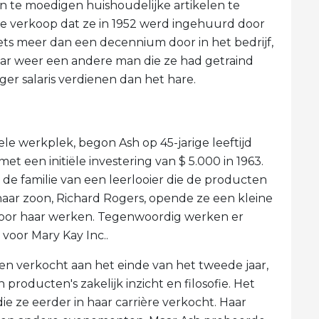
n te moedigen huishoudelijke artikelen te
e verkoop dat ze in 1952 werd ingehuurd door
 iets meer dan een decennium door in het bedrijf,
naar weer een andere man die ze had getraind
r salaris verdienen dan het hare.
ele werkplek, begon Ash op 45-jarige leeftijd
et een initiële investering van $ 5.000 in 1963.
 de familie van een leerlooier die de producten
haar zoon, Richard Rogers, opende ze een kleine
 voor haar werken. Tegenwoordig werken er
voor Mary Kay Inc..
t en verkocht aan het einde van het tweede jaar,
 producten's zakelijk inzicht en filosofie. Het
e ze eerder in haar carrière verkocht. Haar