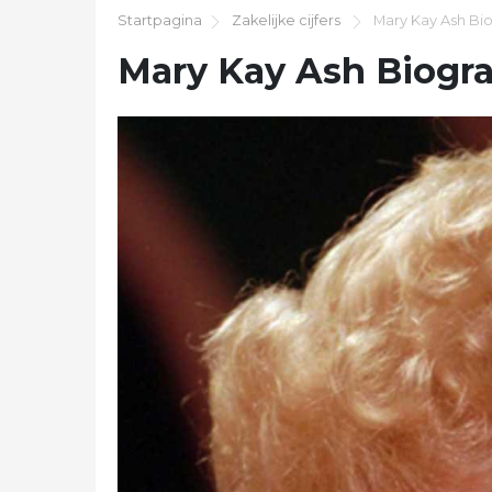
Startpagina
Zakelijke cijfers
Mary Kay Ash Bi
Mary Kay Ash Biogr