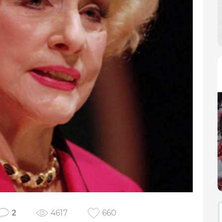
2
4617
660