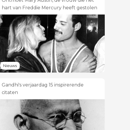
Ontmoet Mary Austin, de vrouw die het
hart van Freddie Mercury heeft gestolen
Nieuws
Gandhi's verjaardag 15 inspirerende
citaten