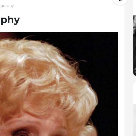
ography
aphy