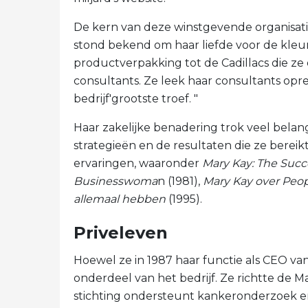
De kern van deze winstgevende organisatie
stond bekend om haar liefde voor de kleur
productverpakking tot de Cadillacs die ze
consultants. Ze leek haar consultants opre
bedrijf'grootste troef. "
Haar zakelijke benadering trok veel bela
strategieën en de resultaten die ze bereik
ervaringen, waaronder
Mary Kay: The Succ
Businesswoma
n (1981),
Mary Kay over Pe
allemaal hebben
(1995).
Priveleven
Hoewel ze in 1987 haar functie als CEO van
onderdeel van het bedrijf. Ze richtte de M
stichting ondersteunt kankeronderzoek e