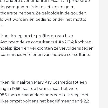
is en andere evenementen. Maar Ash probeerde
eringsprogramma's in te zetten en geen
igers te hebben. Ze geloofde in de gouden
ld wilt worden' en bediend onder het motto:
e.
de kans kreeg om te profiteren van hun
 Ash noemde ze consultants & # x2014; kochten
delsprijzen en verkochten ze vervolgens tegen
k commissies verdienen van nieuwe consultants
nkennis maakten Mary Kay Cosmetics tot een
ging in 1968 naar de beurs, maar het werd
1985 toen de aandelenkoers een hit kreeg. Het
rlijkse omzet volgens het bedrijf meer dan $ 2,2