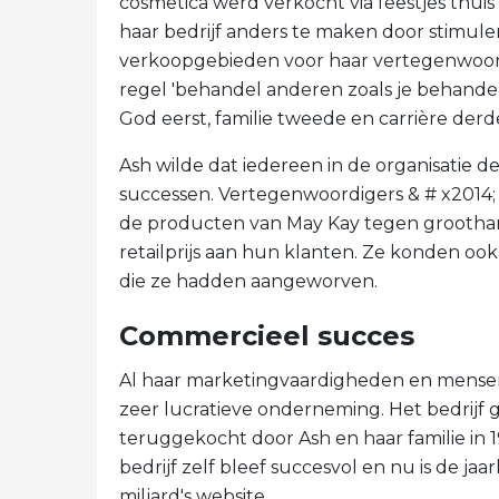
cosmetica werd verkocht via feestjes thu
haar bedrijf anders te maken door stimul
verkoopgebieden voor haar vertegenwoord
regel 'behandel anderen zoals je behande
God eerst, familie tweede en carrière derd
Ash wilde dat iedereen in de organisatie 
successen. Vertegenwoordigers & # x2014;
de producten van May Kay tegen groothan
retailprijs aan hun klanten. Ze konden oo
die ze hadden aangeworven.
Commercieel succes
Al haar marketingvaardigheden en mense
zeer lucratieve onderneming. Het bedrijf 
teruggekocht door Ash en haar familie in 
bedrijf zelf bleef succesvol en nu is de jaa
miljard's website.