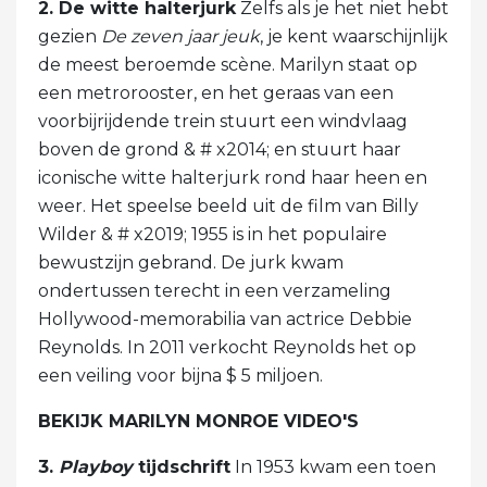
2. De witte halterjurk
Zelfs als je het niet hebt
gezien
De zeven jaar jeuk
, je kent waarschijnlijk
de meest beroemde scène. Marilyn staat op
een metrorooster, en het geraas van een
voorbijrijdende trein stuurt een windvlaag
boven de grond & # x2014; en stuurt haar
iconische witte halterjurk rond haar heen en
weer. Het speelse beeld uit de film van Billy
Wilder & # x2019; 1955 is in het populaire
bewustzijn gebrand. De jurk kwam
ondertussen terecht in een verzameling
Hollywood-memorabilia van actrice Debbie
Reynolds. In 2011 verkocht Reynolds het op
een veiling voor bijna $ 5 miljoen.
BEKIJK MARILYN MONROE VIDEO'S
3.
Playboy
tijdschrift
In 1953 kwam een ​​toen