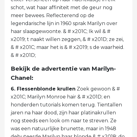
schot, wat haar affiniteit met de geur nog
meer bewees. Reflecterend op de
legendarische lijn in 1960 sprak Marilyn over
haar slaapgewoonte. & # x201C; Ik wil & #
x2019; t naakt willen zeggen, & # x201D; ze zei,
& # x201C; maar het is & # x2019; s de waarheid.
& # x201D;
Bekijk de advertentie van Marilyn-
Chanel:
6. Flessenblonde krullen
Zoek gewoon & #
x201C; Marilyn Monroe hair & # x201D; en
honderden tutorials komen terug. Tientallen
jaren na haar dood, zijn haar platinakrullen
nog steeds een look om naar te streven. Ze
was een natuurlijke brunette, maar in 1948
debuteerde Marilyn haar blonde & # x2018; do.