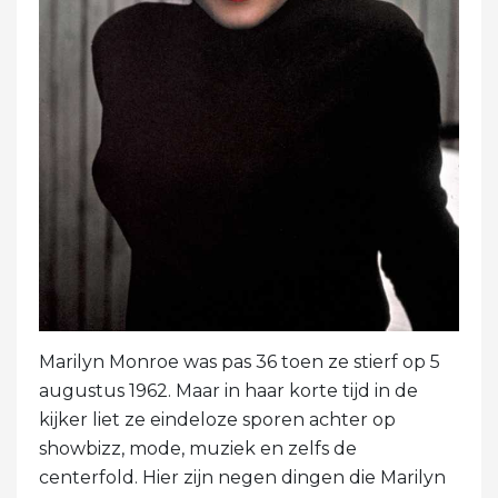
Marilyn Monroe was pas 36 toen ze stierf op 5
augustus 1962. Maar in haar korte tijd in de
kijker liet ze eindeloze sporen achter op
showbizz, mode, muziek en zelfs de
centerfold. Hier zijn negen dingen die Marilyn