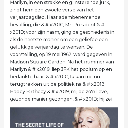
Marilyn, in een strakke en glinsterende jurk,
zingt hem een ​​zwoele versie van het
verjaardagslied. Haar adembenemende
bevalling, die & # x201C; Mr. President & #
x201D; voor zijn naam, ging de geschiedenis in
als de heetste manier om een ​​geliefde een
gelukkige verjaardag te wensen. De
voorstelling, op 19 mei 1962, werd gegeven in
Madison Square Garden. Na het nummer van
Marilyn & # x2019; liep JFK het podium op en
bedankte haar. & # x201C; Ik kan me nu
terugtrekken uit de politiek na & # x2018;
Happy Birthday & # x2019; mij op zo'n lieve,
gezonde manier gezongen, & # x201D; hij zei.