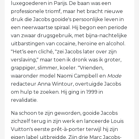
luxegoederen in Parijs. De baan was een
professionele triomf, maar het bracht nieuwe
druk die Jacobs gooide's persoonlijke leven in
een neerwaartse spiraal. Hij begon een periode
van zwaar drugsgebruik, met bijna-nachtelijke
uitbarstingen van cocaïne, heroïne en alcohol.
"Het'is een cliché, "zei Jacobs later over zijn
verslaving," maar toen ik dronk was ik groter,
grappiger, slimmer, koeler. "Vrienden,
waaronder model Naomi Campbell en
Mode
redacteur Anna Wintour, overtuigde Jacobs
om hulp te zoeken. Hij ging in 1999 in
revalidatie.
Na schoon te zijn geworden, gooide Jacobs
zichzelf terug in zijn werk en lanceerde Louis
Vuitton's eerste prêt-à-porter terwijl hij zijn
eigen label uitbreidde. Zijn drie Marc Jacobs-