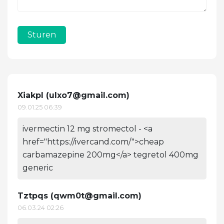
Sturen
Xiakpl (
ulxo7@gmail.com
)
09.01.25 06:39
ivermectin 12 mg stromectol - <a
href="https://ivercand.com/">cheap
carbamazepine 200mg</a> tegretol 400mg
generic
Tztpqs (
qwm0t@gmail.com
)
06.03.24 02:26