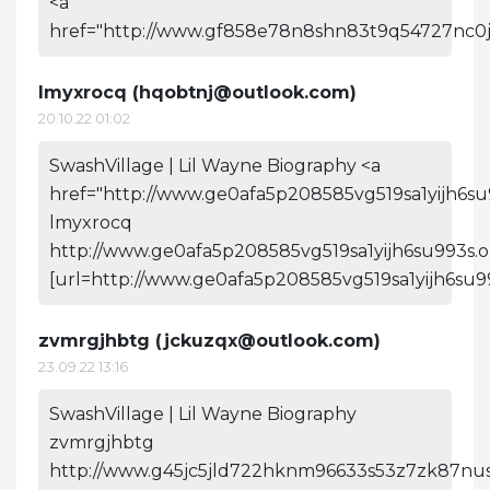
<a
href="http://www.gf858e78n8shn83t9q54727nc0j
lmyxrocq (
hqobtnj@outlook.com
)
20.10.22 01:02
SwashVillage | Lil Wayne Biography <a
href="http://www.ge0afa5p208585vg519sa1yijh6su
lmyxrocq
http://www.ge0afa5p208585vg519sa1yijh6su993s.o
[url=http://www.ge0afa5p208585vg519sa1yijh6su99
zvmrgjhbtg (
jckuzqx@outlook.com
)
23.09.22 13:16
SwashVillage | Lil Wayne Biography
zvmrgjhbtg
http://www.g45jc5jld722hknm96633s53z7zk87nus