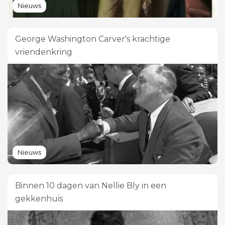
Nieuws
George Washington Carver's krachtige
vriendenkring
Nieuws
Binnen 10 dagen van Nellie Bly in een
gekkenhuis