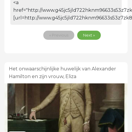
<a
href="http://www.g45jc5jld722hknm96633s53z7zk
[url=http://www.g45jc5jld722hknm96633s53z7zk8
« Previous
Next »
Het onwaarschijnlijke huwelijk van Alexander
Hamilton en zijn vrouw, Eliza