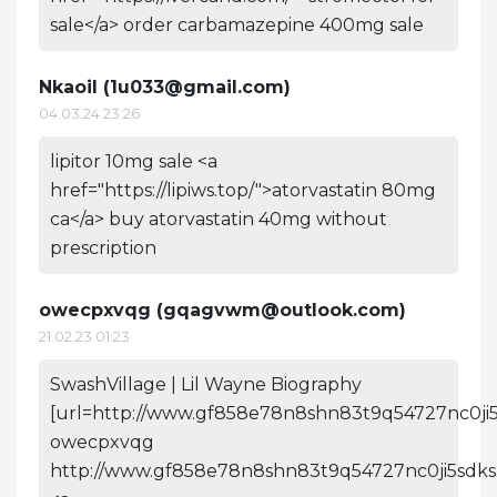
sale</a> order carbamazepine 400mg sale
Nkaoil (
1u033@gmail.com
)
04.03.24 23:26
lipitor 10mg sale <a
href="https://lipiws.top/">atorvastatin 80mg
ca</a> buy atorvastatin 40mg without
prescription
owecpxvqg (
gqagvwm@outlook.com
)
21.02.23 01:23
SwashVillage | Lil Wayne Biography
[url=http://www.gf858e78n8shn83t9q54727nc0ji5
owecpxvqg
http://www.gf858e78n8shn83t9q54727nc0ji5sdks.