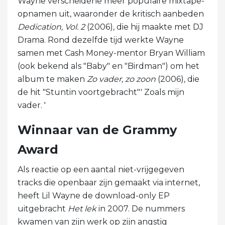
Wayne verscheidene meer populaire mixtape-
opnamen uit, waaronder de kritisch aanbeden
Dedication, Vol. 2
(2006), die hij maakte met DJ
Drama. Rond dezelfde tijd werkte Wayne
samen met Cash Money-mentor Bryan William
(ook bekend als "Baby" en "Birdman") om het
album te maken
Zo vader, zo zoon
(2006), die
de hit "Stuntin voortgebracht"' Zoals mijn
vader. '
Winnaar van de Grammy
Award
Als reactie op een aantal niet-vrijgegeven
tracks die openbaar zijn gemaakt via internet,
heeft Lil Wayne de download-only EP
uitgebracht
Het lek
in 2007. De nummers
kwamen van zijn werk op zijn angstig