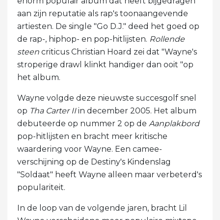
enorm populair album dat heeft bijgedragen
aan zijn reputatie als rap's toonaangevende
artiesten. De single "Go D.J." deed het goed op
de rap-, hiphop- en pop-hitlijsten.
Rollende
steen
criticus Christian Hoard zei dat "Wayne's
stroperige drawl klinkt handiger dan ooit "op
het album.
Wayne volgde deze nieuwste succesgolf snel
op
Tha Carter II
in december 2005. Het album
debuteerde op nummer 2 op de
Aanplakbord
pop-hitlijsten en bracht meer kritische
waardering voor Wayne. Een camee-
verschijning op de Destiny's Kindenslag
"Soldaat" heeft Wayne alleen maar verbeterd's
populariteit.
In de loop van de volgende jaren, bracht Lil