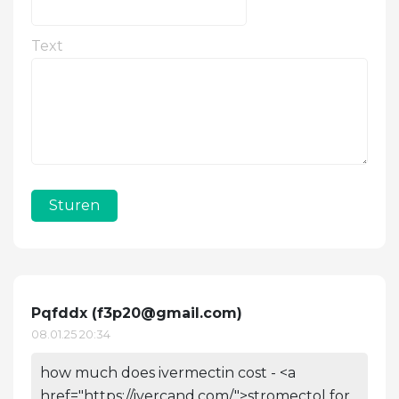
Text
Sturen
Pqfddx (
f3p20@gmail.com
)
08.01.25 20:34
how much does ivermectin cost - <a
href="https://ivercand.com/">stromectol for