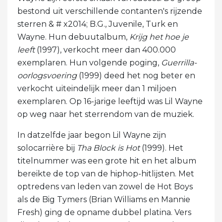
bestond uit verschillende contanten's rijzende
sterren & # x2014; B.G., Juvenile, Turk en
Wayne. Hun debuutalbum,
Krijg het hoe je
leeft
(1997), verkocht meer dan 400.000
exemplaren. Hun volgende poging,
Guerrilla-
oorlogsvoering
(1999) deed het nog beter en
verkocht uiteindelijk meer dan 1 miljoen
exemplaren. Op 16-jarige leeftijd was Lil Wayne
op weg naar het sterrendom van de muziek.
In datzelfde jaar begon Lil Wayne zijn
solocarrière bij
Tha Block is Hot
(1999). Het
titelnummer was een grote hit en het album
bereikte de top van de hiphop-hitlijsten. Met
optredens van leden van zowel de Hot Boys
als de Big Tymers (Brian Williams en Mannie
Fresh) ging de opname dubbel platina. Vers