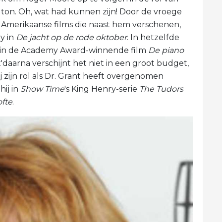
ton. Oh, wat had kunnen zijn! Door de vroege
 Amerikaanse films die naast hem verschenen,
y in
De jacht op de rode oktober
. In hetzelfde
ok in de Academy Award-winnende film
De piano
'daarna verschijnt het niet in een groot budget,
j zijn rol als Dr. Grant heeft overgenomen
hij in
Show Time
's King Henry-serie
The Tudors
ofte
.