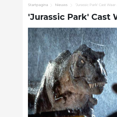
Startpagina
Nieuws
'Jurassic Park' Cast Waar 
'Jurassic Park' Cast 