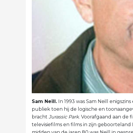
Sam Neill.
In 1993 was Sam Neill enigszin
publiek toen hij de logische en toonaange
bracht
Jurassic Park
. Voorafgaand aan de f
televisiefilms en films in zijn geboorteland
midden van de jaren 80 was Neill in gespr