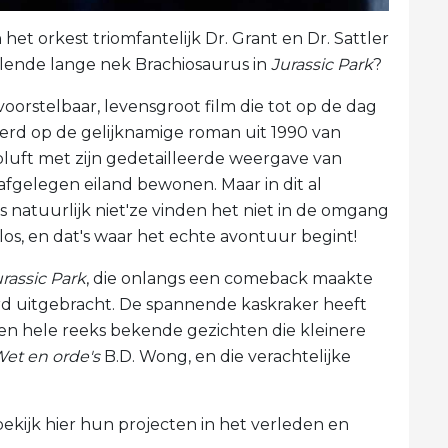
n het orkest triomfantelijk Dr. Grant en Dr. Sattler
llende lange nek Brachiosaurus in
Jurassic Park
?
oorstelbaar, levensgroot film die tot op de dag
erd op de gelijknamige roman uit 1990 van
bluft met zijn gedetailleerde weergave van
fgelegen eiland bewonen. Maar in dit al
s natuurlijk niet'ze vinden het niet in de omgang
os, en dat's waar het echte avontuur begint!
rassic Park
, die onlangs een comeback maakte
erd uitgebracht. De spannende kaskraker heeft
 een hele reeks bekende gezichten die kleinere
et en orde's
B.D. Wong, en die verachtelijke
ekijk hier hun projecten in het verleden en