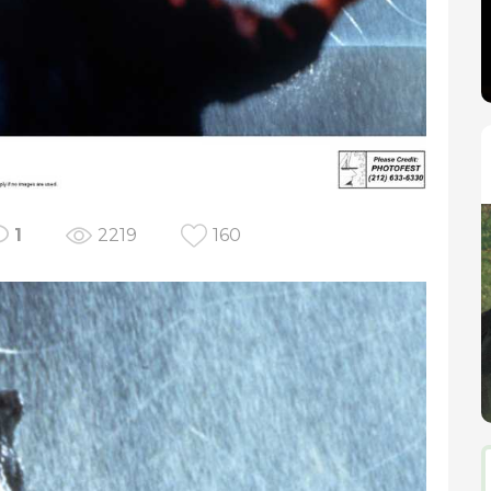
1
2219
160